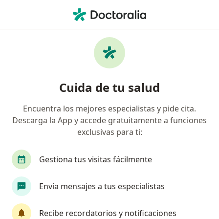
Men
Neurocirujano • Fraccionamiento Altabrisa, Mérida, Yucatán
Filtros
Seguro
Mapa
Neurocirujanos en Fraccionamiento
Cuida de tu salud
Altabrisa, Mérida
Encuentra los mejores especialistas y pide cita.
Descarga la App y accede gratuitamente a funciones
exclusivas para ti:
Gestiona tus visitas fácilmente
Envía mensajes a tus especialistas
Pago en línea
Pagos a meses disponibles
Dr. Ezequiel Rodríguez Talavera
Recibe recordatorios y notificaciones
·
Ver más
Neurocirujano