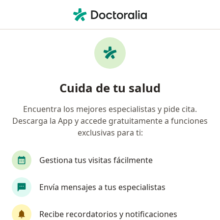
Men
Neurocirujano • León, Guanajuato
Filtros
Seguro:
General de Seguros
Neurocirujanos recomendados de General
Cuida de tu salud
de Seguros en León
Encuentra los mejores especialistas y pide cita.
Descarga la App y accede gratuitamente a funciones
exclusivas para ti:
Gestiona tus visitas fácilmente
Envía mensajes a tus especialistas
Pago en línea
Pagos a meses disponibles
Dra. Gabriela Medrano Silva
Recibe recordatorios y notificaciones
·
Ver más
Neurocirujana