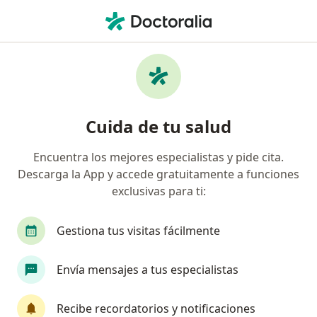
Men
Neurocirujano • Aguascalientes, Aguascalientes
Filtros
Seguro
Mapa
Neurocirujanos en Aguascalientes
Cuida de tu salud
Encuentra los mejores especialistas y pide cita.
Descarga la App y accede gratuitamente a funciones
exclusivas para ti:
Gestiona tus visitas fácilmente
Destacado
Envía mensajes a tus especialistas
Dr. Sergio Ivan Reyna Heredia
·
Ver más
Neurocirujano
Recibe recordatorios y notificaciones
162 opiniones