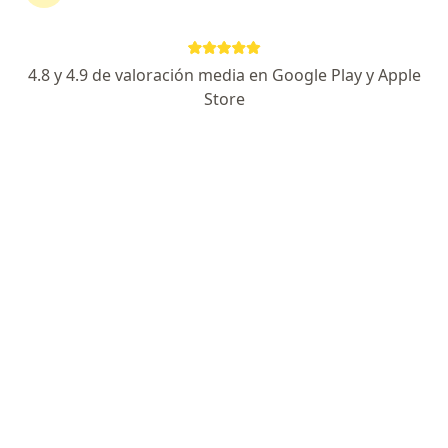
Especialista de confianza
Paseo del Centenario 9580 Zona Urbana Rio Tijuana, Tijuana
•
Mapa
4.8 y 4.9 de valoración media en Google Play y Apple
NewCity Torre Medica
Store
Acepta GNP Seguros
Primera visita Neumología
Este especialista no ofrece reserva de cita en línea en esta dirección.
Solicita una cita