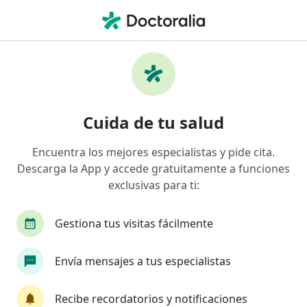
Men
Neumólogo • Tijuana, Baja California
Filtros
Seguro:
GNP Seguros
Neumólogos recomendados de GNP
Cuida de tu salud
Seguros en Tijuana
Encuentra los mejores especialistas y pide cita.
Descarga la App y accede gratuitamente a funciones
exclusivas para ti:
Gestiona tus visitas fácilmente
Envía mensajes a tus especialistas
Dra. Viridiana De la Herrán Rivas
Neumóloga
Recibe recordatorios y notificaciones
454 opiniones