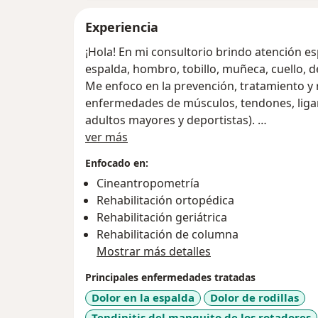
Experiencia
¡Hola! En mi consultorio brindo atención esp
espalda, hombro, tobillo, muñeca, cuello, d
Me enfoco en la prevención, tratamiento y r
enfermedades de músculos, tendones, liga
adultos mayores y deportistas).
Sobre mí
Ofrezco servicio de fisioterapia para cualq
ver más
posterior a cirugías.
Enfocado en:
Realizo planes de ejercicio físico para pe
Cineantropometría
crónicas como la obesidad, hígado graso, d
Rehabilitación ortopédica
Estoy para ayudarte a recuperar y mejorar t
Rehabilitación geriátrica
Soy médico egresada de la Universidad Aut
Rehabilitación de columna
especialidad en Medicina del Deporte y Reha
Mostrar más detalles
“Dr. José Eleuterio González” de la UANL y e
Nacional de Medicina del Deporte. Realicé u
Principales enfermedades tratadas
de Rehabilitación del Hospital Clínic en Ba
Dolor en la espalda
Dolor de rodillas
de Tigres Femenil categoría sub-17 en el 20
Tendinitis del manguito de los rotadores