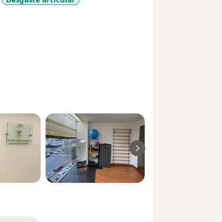
édico de sede en Juegos Nacionales
seases