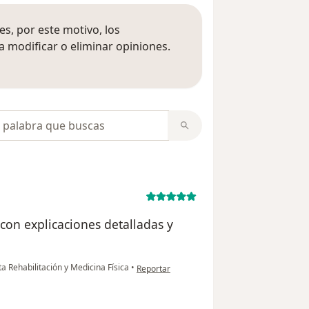
s, por este motivo, los
 modificar o eliminar opiniones.
 opiniones
opiniones
con explicaciones detalladas y
en opinión del usuario M.G.D
ta Rehabilitación y Medicina Física
•
Reportar