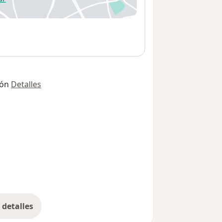
 abre en una nueva pestaña
ión
Detalles
detalles
bre la dirección