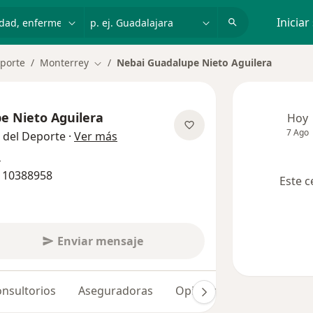
dad, enfermedad o nombre
p. ej. Guadalajara
Iniciar
eporte
Monterrey
Nebai Guadalupe Nieto Aguilera
Cambiar de ciudad
e Nieto Aguilera
Hoy
7 Ago
sobre las especializaciones
a del Deporte
·
Ver más
s
8 10388958
Este c
Enviar mensaje
nsultorios
Aseguradoras
Opiniones (82)
Dudas 