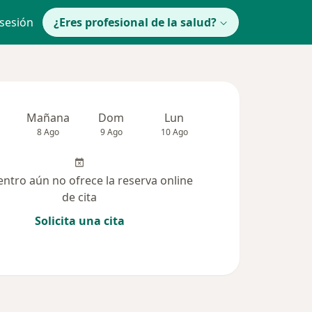
 sesión
¿Eres profesional de la salud?
Mañana
Dom
Lun
Mar
Mié
8 Ago
9 Ago
10 Ago
11 Ago
12 Ag
entro aún no ofrece la reserva online
de cita
Solicita una cita
solucionadas (10)