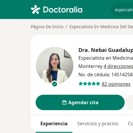
especiali
Página De Inicio
Especialista En Medicina Del D
Dra.
Nebai Guadalup
Especialista en Medicin
Monterrey
4 direccione
No. de cédula: 1451425
82 opiniones
Agendar cita
Experiencia
Servicios y precios
Co