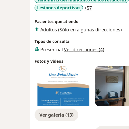
Liga MX femenil. Además participé como m
a11y_sr_more_di
Lesiones deportivas
+57
CONADE 2021.
Pacientes que atiendo
Adultos (Sólo en algunas direcciones)
Tipos de consulta
Presencial
Ver direcciones (4)
Fotos y videos
Ver galería (13)