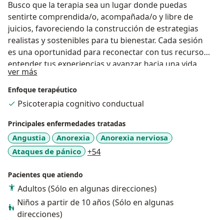
Busco que la terapia sea un lugar donde puedas
sentirte comprendida/o, acompañada/o y libre de
juicios, favoreciendo la construcción de estrategias
realistas y sostenibles para tu bienestar. Cada sesión
es una oportunidad para reconectar con tus recursos,
entender tus experiencias y avanzar hacia una vida
Sobre mí
ver más
más habitable y coherente contigo mismo
Enfoque terapéutico
Psicoterapia cognitivo conductual
Principales enfermedades tratadas
Angustia
Anorexia
Anorexia nerviosa
a11y_sr_more_diseases
Ataques de pánico
+54
Pacientes que atiendo
Adultos (Sólo en algunas direcciones)
Niños a partir de 10 años (Sólo en algunas
direcciones)