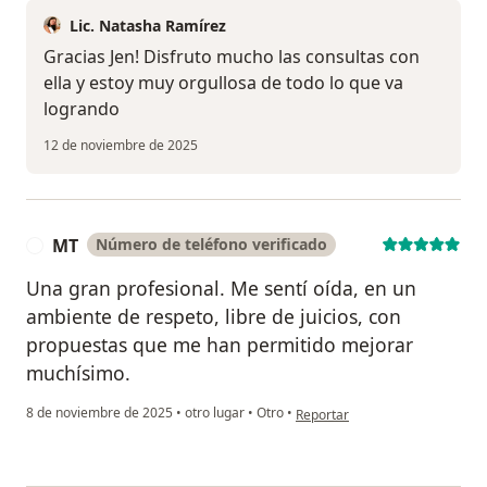
Lic. Natasha Ramírez
Gracias Jen! Disfruto mucho las consultas con
ella y estoy muy orgullosa de todo lo que va
logrando
12 de noviembre de 2025
MT
Número de teléfono verificado
M
Una gran profesional. Me sentí oída, en un
ambiente de respeto, libre de juicios, con
propuestas que me han permitido mejorar
muchísimo.
en opinión del usuario MT
8 de noviembre de 2025
•
otro lugar
•
Otro
•
Reportar