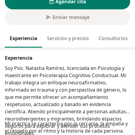
Agendar cita
Enviar mensaje
Experiencia
Servicios y precios
Consultorios
Experiencia
Soy Psic. Natasha Ramírez, licenciada en Psicología y
maestrante en Psicoterapia Cognitivo Conductual. Mi
trabajo integra un enfoque neuroafirmativo,
informado en trauma y con perspectiva de género, lo
que me permite ofrecer un acompañamiento
respetuoso, actualizado y basado en evidencia
científica. Atiendo principalmente a personas adultas
neurodivergentes y migrantes, brindando espacios
Mi práctica se caracteriza por la cercanía, la empatía y
seguros para explorar y atender sus procesos
el respeto por el ritmo y la historia de cada persona.
emocionales.