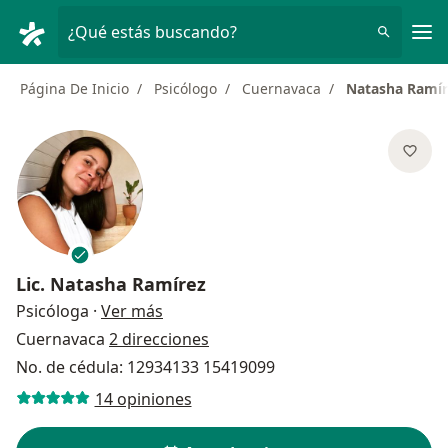
Men
¿Qué estás buscando?
Página De Inicio
Psicólogo
Cuernavaca
Natasha Ramír
Lic.
Natasha Ramírez
sobre las especializaciones
Psicóloga
·
Ver más
Cuernavaca
2 direcciones
No. de cédula: 12934133 15419099
14 opiniones