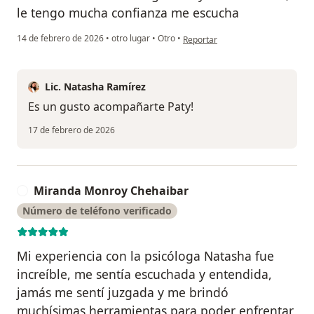
le tengo mucha confianza me escucha
en opinión del usuario Patricia
14 de febrero de 2026
•
otro lugar
•
Otro
•
Reportar
Lic. Natasha Ramírez
Es un gusto acompañarte Paty!
17 de febrero de 2026
Miranda Monroy Chehaibar
M
Número de teléfono verificado
Mi experiencia con la psicóloga Natasha fue
increíble, me sentía escuchada y entendida,
jamás me sentí juzgada y me brindó
muchísimas herramientas para poder enfrentar