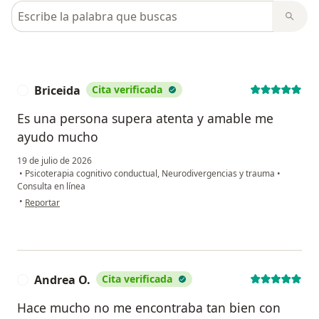
Busca en opiniones
Briceida
Cita verificada
B
Es una persona supera atenta y amable me
ayudo mucho
19 de julio de 2026
•
Psicoterapia cognitivo conductual, Neurodivergencias y trauma
•
Consulta en línea
en opinión del usuario Briceida
•
Reportar
Andrea O.
Cita verificada
A
Hace mucho no me encontraba tan bien con