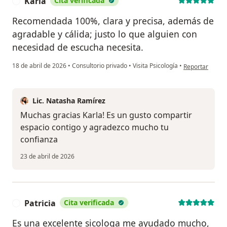
Karla
Cita verificada
K
Recomendada 100%, clara y precisa, además de
agradable y cálida; justo lo que alguien con
necesidad de escucha necesita.
en opinión del 
18 de abril de 2026
•
Consultorio privado
•
Visita Psicología
•
Reportar
Lic. Natasha Ramírez
Muchas gracias Karla! Es un gusto compartir
espacio contigo y agradezco mucho tu
confianza
23 de abril de 2026
Patricia
Cita verificada
P
Es una excelente sicologa me ayudado mucho,