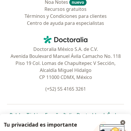
Noa Notes
nuevo
Recursos gratuitos
Términos y Condiciones para clientes
Centro de ayuda para especialistas
Contacto
Doctoralia - Página de inicio
Doctoralia México S.A. de C.V.
Avenida Boulevard Manuel Ávila Camacho No. 118
Piso 19 Col. Lomas de Chapultepec V Sección,
Alcaldía Miguel Hidalgo
CP 11000 CDMX, México
(+52) 55 4165 3261
se abre en una nueva pestaña
se abre en una nueva pestaña
se abre en una nueva pestaña
se abre en una nueva pes
se abre en 
se a
Polska
,
Türkiye
,
España
,
Italia
,
Deutschland
,
Česko
,
se abre en una nueva pestaña
se abre en una nueva pestaña
se abre en una nueva pestaña
se abre en una nueva p
se abre en 
se abr
Portugal
,
México
,
Chile
,
Brasil
,
Argentina
,
Perú
,
Tu privacidad es importante
se abre en una nueva pe
Colombia