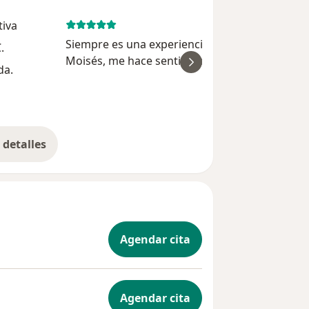
tiva
May 19, 
Siempre es una experiencia genial visitar al Dr.
.
Moisés, me hace sentir cómoda y segura en t
da.
ver
momento, es muy profesional y un excelente s
humano.
detalles
bre la experiencia
Agendar cita
Agendar cita