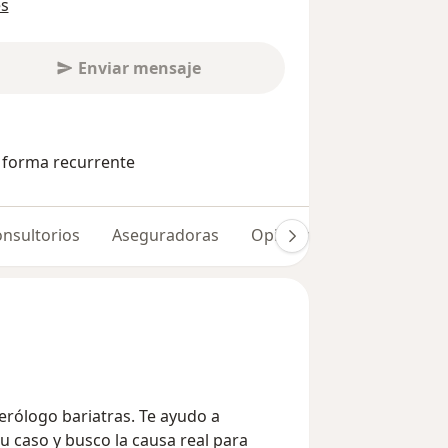
es
Enviar mensaje
e forma recurrente
nsultorios
Aseguradoras
Opiniones (173)
Dudas
erólogo bariatras. Te ayudo a
u caso y busco la causa real para