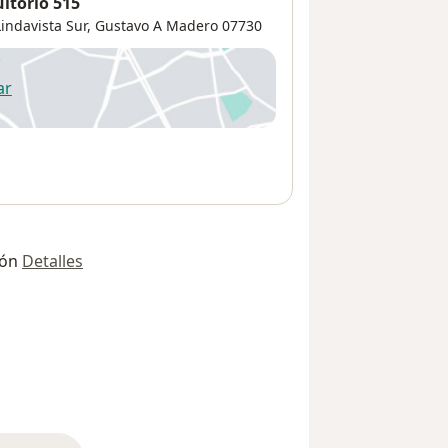
ltorio 515
Lindavista Sur
,
Gustavo A Madero
07730
ar
 abre en una nueva pestaña
ión
Detalles