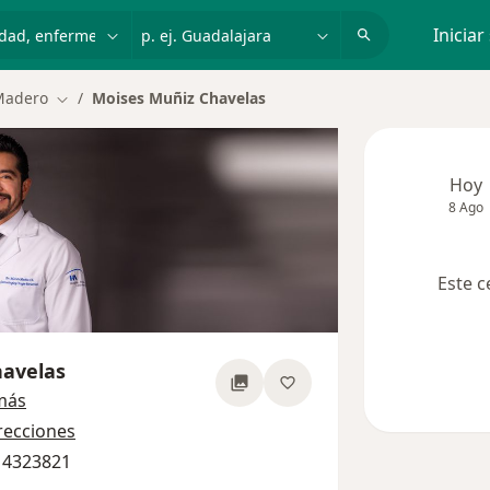
dad, enfermedad o nombre
p. ej. Guadalajara
Iniciar
Madero
Moises Muñiz Chavelas
Cambiar de ciudad
Hoy
8 Ago
Este c
havelas
sobre las especializaciones
más
recciones
6 4323821