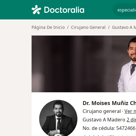
especiali
Página De Inicio
Cirujano General
Gustavo A 
Dr.
Moises Muñiz C
Cirujano general
·
Ver 
Gustavo A Madero
2 di
No. de cédula: 547246