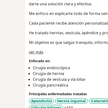
darte una solución clara y efectiva.
Me enfoco en explicarte todo de forma senci
Cada paciente recibe atención personalizad
He tratado hernias, vesícula, apéndice y pr
Mi objetivo es que salgas tranquilo, inform
Sobre mí
ver más
Enfocado en:
Cirugía endoscópica
Cirugía de hernia
Cirugía de vesícula y vía biliar
Cirugía pancreática
Principales enfermedades tratadas
Apendicitis
Hernia inguinal
Colecisti
a11y_sr_more_dise
Cálculos biliares
+163