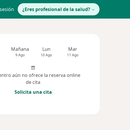
 sesión
¿Eres profesional de la salud?
Mañana
Lun
Mar
Mié
Jue
9 Ago
10 Ago
11 Ago
12 Ago
13 Ag
entro aún no ofrece la reserva online
de cita
Solicita una cita