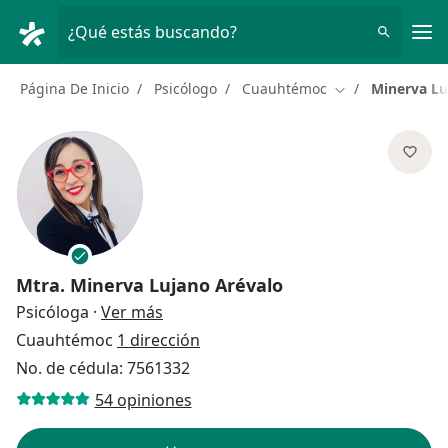
Men
¿Qué estás buscando?
Página De Inicio
Psicólogo
Cuauhtémoc
Minerva Lu
Cambiar de ciud
Mtra.
Minerva Lujano Arévalo
sobre las especializaciones
Psicóloga
·
Ver más
Cuauhtémoc
1 dirección
No. de cédula: 7561332
54 opiniones