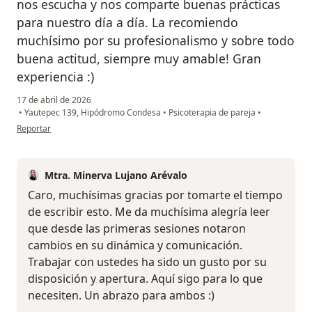
nos escucha y nos comparte buenas prácticas
para nuestro día a día. La recomiendo
muchísimo por su profesionalismo y sobre todo
buena actitud, siempre muy amable! Gran
experiencia :)
17 de abril de 2026
•
Yautepec 139, Hipódromo Condesa
•
Psicoterapia de pareja
•
en opinión del usuario Carolina Díaz
Reportar
Mtra. Minerva Lujano Arévalo
Caro, muchísimas gracias por tomarte el tiempo
de escribir esto. Me da muchísima alegría leer
que desde las primeras sesiones notaron
cambios en su dinámica y comunicación.
Trabajar con ustedes ha sido un gusto por su
disposición y apertura. Aquí sigo para lo que
necesiten. Un abrazo para ambos :)