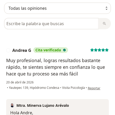
Busca en opiniones
Andrea G
Cita verificada
A
Muy profesional, logras resultados bastante
rápido, te sientes siempre en confianza lo que
hace que tu proceso sea más fácil
20 de abril de 2026
en opinión del usu
•
Yautepec 139, Hipódromo Condesa
•
Visita Psicología
•
Reportar
Mtra. Minerva Lujano Arévalo
Hola Andre,