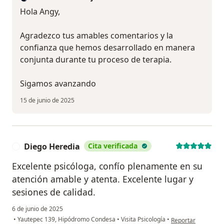
Hola Angy,
Agradezco tus amables comentarios y la
confianza que hemos desarrollado en manera
conjunta durante tu proceso de terapia.
Sigamos avanzando
15 de junio de 2025
Diego Heredia
Cita verificada
D
Excelente psicóloga, confío plenamente en su
atención amable y atenta. Excelente lugar y
sesiones de calidad.
6 de junio de 2025
en opinión del usu
•
Yautepec 139, Hipódromo Condesa
•
Visita Psicología
•
Reportar