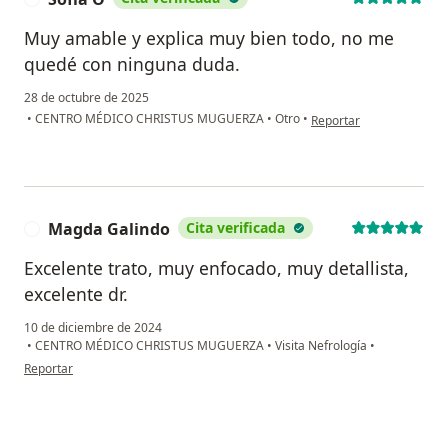
Muy amable y explica muy bien todo, no me
quedé con ninguna duda.
28 de octubre de 2025
en opinión del usuario S
•
CENTRO MÉDICO CHRISTUS MUGUERZA
•
Otro
•
Reportar
Magda Galindo
Cita verificada
M
Excelente trato, muy enfocado, muy detallista,
excelente dr.
10 de diciembre de 2024
•
CENTRO MÉDICO CHRISTUS MUGUERZA
•
Visita Nefrología
•
en opinión del usuario Magda Galindo
Reportar