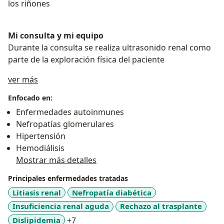
los riñones
Mi consulta y mi equipo
Durante la consulta se realiza ultrasonido renal como
parte de la exploración física del paciente
Sobre mí
ver más
Enfocado en:
Enfermedades autoinmunes
Nefropatías glomerulares
Hipertensión
Hemodiálisis
Mostrar más detalles
Principales enfermedades tratadas
Litiasis renal
Nefropatía diabética
Insuficiencia renal aguda
Rechazo al trasplante
a11y_sr_more_diseases
Dislipidemia
+7