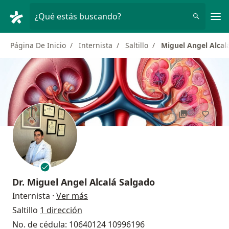
Men
¿Qué estás buscando?
Página De Inicio
Internista
Saltillo
Miguel Angel Alcal
Dr.
Miguel Angel Alcalá Salgado
sobre las especializaciones
Internista
·
Ver más
Saltillo
1 dirección
No. de cédula: 10640124 10996196