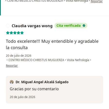
•
CENTRO MÉDICO CHRISTUS MUGUERZA
•
Visita Nefrología
•
Reportar
Claudia vargas wong
Cita verificada
C
Todo excelente!!! Muy entendible y agradable
la consulta
20 de julio de 2026
•
CENTRO MÉDICO CHRISTUS MUGUERZA
•
Visita Nefrología
•
en opinión del usuario Claudia vargas wong
Reportar
Dr. Miguel Angel Alcalá Salgado
Gracias por su comentario
20 de julio de 2026