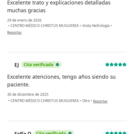
Excelente trato y explicaciones detalladas
muchas gracias
29 de enero de 2026
•
CENTRO MÉDICO CHRISTUS MUGUERZA
•
Visita Nefrología
•
en opinión del usuario Blanca Menchaca
Reportar
EJ
Cita verificada
E
Excelente atenciones, tengo años siendo su
paciente.
30 de diciembre de 2025
en opinión del usuario EJ
•
CENTRO MÉDICO CHRISTUS MUGUERZA
•
Otro
•
Reportar
Sofía O
Cita verificada
S