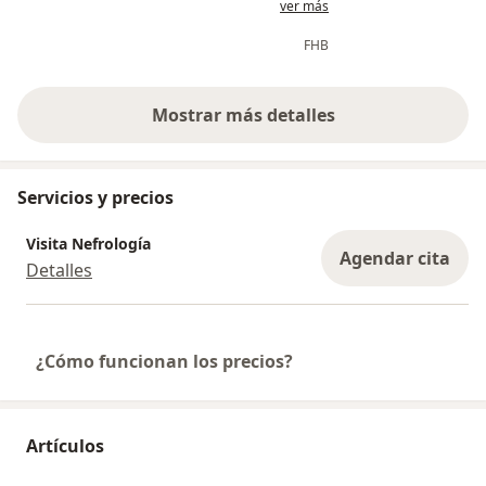
ver más
medicamento, pasos a seguir para
del paciente en orden
la siguiente cita. Infundio confianza
estudios muy b
FHB
y seguridad en su diagnóstico.
se necesita. T
Mostrar más detalles
sobre la experiencia
Servicios y precios
Visita Nefrología
Agendar cita
Detalles
¿Cómo funcionan los precios?
Artículos