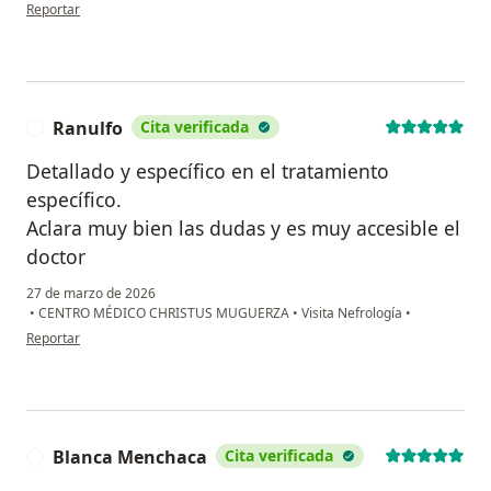
en opinión del usuario Tl
Reportar
Ranulfo
Cita verificada
R
Detallado y específico en el tratamiento
específico.
Aclara muy bien las dudas y es muy accesible el
doctor
27 de marzo de 2026
•
CENTRO MÉDICO CHRISTUS MUGUERZA
•
Visita Nefrología
•
en opinión del usuario Ranulfo
Reportar
Blanca Menchaca
Cita verificada
B