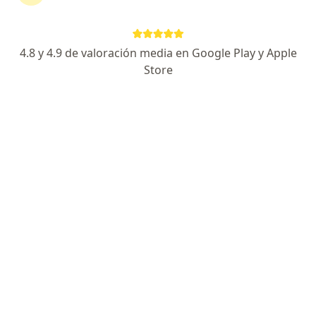
Agendar cita
Enviar mensaje
4.8 y 4.9 de valoración media en Google Play y Apple
Store
Experiencia
Servicios y precios
Consultorios
Experiencia
3
145
Formación
Aseguradoras aceptadas
Graduada en Neurocirugía de CMN Siglo XXI, con
certificacion por el Consejo Mexicano de Cirugía
Neurológica.
Enfocado en:
Neurointervención