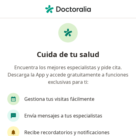
Men
¿Qué estás buscando?
Página De Inicio
Neurocirujano
Puebla
Massiel Ze
Cambiar de ciud
Cuida de tu salud
Encuentra los mejores especialistas y pide cita.
Descarga la App y accede gratuitamente a funciones
exclusivas para ti:
Dra.
Massiel Zenteno Zenteno
sobre las especializaciones
Neurocirujano
·
Ver más
Gestiona tus visitas fácilmente
Puebla
1 dirección
No. de cédula: 09138176 14057015
Envía mensajes a tus especialistas
24 opiniones
Recibe recordatorios y notificaciones