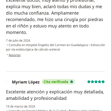
explica muy bien, aclaró todas mis dudas y me
dio mucha confianza. Ampliamente
recomendado, me hizo una cirugía por piedras
en el riñón y estuvo muy atento en todo
momento.
7 de julio de 2026
•
Consulta en Hospital Ángeles del Carmen en Guadalajara
•
Extracción
por vía endoscópica de cálculo ureteral
en opinión del usuario Miriam G
•
Reportar
Myriam López
Cita verificada
M
Excelente atención y explicación muy detallada,
amabilidad y profesionalidad
19 de marzo de 2026
•
Consulta en Hospital Médica de la Ciudad
•
Primera visita Urología
•