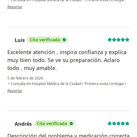
en opinión del usuario Myriam López
Reportar
Luis
Cita verificada
L
Excelente atención , inspira confianza y explica
muy bien todo. Se ve su preparación. Aclaro
todo , muy amable.
5 de febrero de 2026
•
Consulta en Hospital Médica de la Ciudad
•
Primera visita Urología
•
en opinión del usuario Luis
Reportar
Andrés
Cita verificada
A
Descripción del problema y medicación correcta