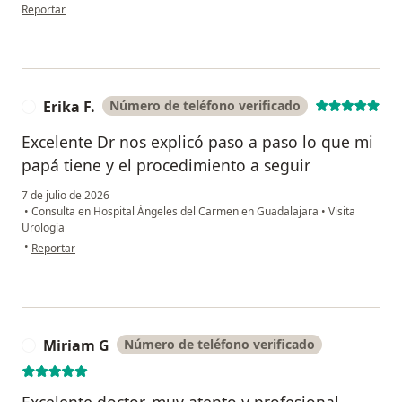
en opinión del usuario Belen
Reportar
Erika F.
Número de teléfono verificado
E
Excelente Dr nos explicó paso a paso lo que mi
papá tiene y el procedimiento a seguir
7 de julio de 2026
•
Consulta en Hospital Ángeles del Carmen en Guadalajara
•
Visita
Urología
en opinión del usuario Erika F.
•
Reportar
Miriam G
Número de teléfono verificado
M
Excelente doctor, muy atento y profesional,