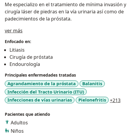
Me especializo en el tratamiento de mínima invasión y
cirugía láser de piedras en la vía urinaria así como de
padecimientos de la próstata.
Sobre mí
ver más
Enfocado en:
Litiasis
Cirugía de próstata
Endourología
Principales enfermedades tratadas
Agrandamiento de la próstata
Balanitis
Infección del Tracto Urinario (ITU)
a11y_
Infecciones de vías urinarias
Pielonefritis
+213
Pacientes que atiendo
Adultos
Niños