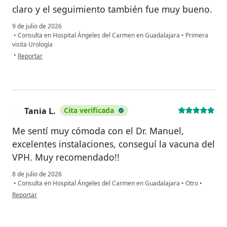
claro y el seguimiento también fue muy bueno.
9 de julio de 2026
•
Consulta en Hospital Ángeles del Carmen en Guadalajara
•
Primera
visita Urología
en opinión del usuario José Armando Torres
•
Reportar
Tania L.
Cita verificada
T
Me sentí muy cómoda con el Dr. Manuel,
excelentes instalaciones, conseguí la vacuna del
VPH. Muy recomendado!!
8 de julio de 2026
•
Consulta en Hospital Ángeles del Carmen en Guadalajara
•
Otro
•
en opinión del usuario Tania L.
Reportar