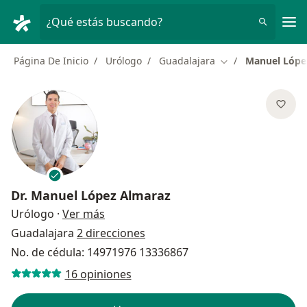
Men
¿Qué estás buscando?
Página De Inicio
Urólogo
Guadalajara
Manuel Lópe
Cambiar de ciudad
Dr.
Manuel López Almaraz
sobre las especializaciones
Urólogo
·
Ver más
Guadalajara
2 direcciones
No. de cédula: 14971976 13336867
16 opiniones