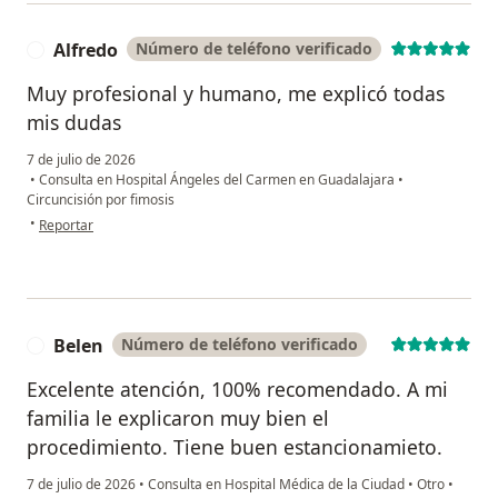
Alfredo
Número de teléfono verificado
A
Muy profesional y humano, me explicó todas
mis dudas
7 de julio de 2026
•
Consulta en Hospital Ángeles del Carmen en Guadalajara
•
Circuncisión por fimosis
en opinión del usuario Alfredo
•
Reportar
Belen
Número de teléfono verificado
B
Excelente atención, 100% recomendado. A mi
familia le explicaron muy bien el
procedimiento. Tiene buen estancionamieto.
7 de julio de 2026
•
Consulta en Hospital Médica de la Ciudad
•
Otro
•