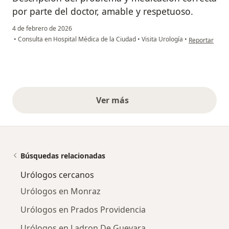
por parte del doctor, amable y respetuoso.
4 de febrero de 2026
en opinión de
•
Consulta en Hospital Médica de la Ciudad
•
Visita Urología
•
Reportar
Ver más
opiniones anteriores
Búsquedas relacionadas
Urólogos cercanos
Urólogos en Monraz
Urólogos en Prados Providencia
Urólogos en Ladron De Guevara