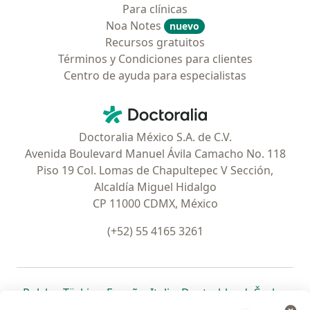
Para clínicas
Noa Notes
nuevo
Recursos gratuitos
Términos y Condiciones para clientes
Centro de ayuda para especialistas
Contacto
Doctoralia - Página de inicio
Doctoralia México S.A. de C.V.
Avenida Boulevard Manuel Ávila Camacho No. 118
Piso 19 Col. Lomas de Chapultepec V Sección,
Alcaldía Miguel Hidalgo
CP 11000 CDMX, México
(+52) 55 4165 3261
se abre en una nueva pestaña
se abre en una nueva pestaña
se abre en una nueva pestaña
se abre en una nueva pes
se abre en 
se a
Polska
,
Türkiye
,
España
,
Italia
,
Deutschland
,
Česko
,
se abre en una nueva pestaña
se abre en una nueva pestaña
se abre en una nueva pestaña
se abre en una nueva p
se abre en 
se abr
Portugal
,
México
,
Chile
,
Brasil
,
Argentina
,
Perú
,