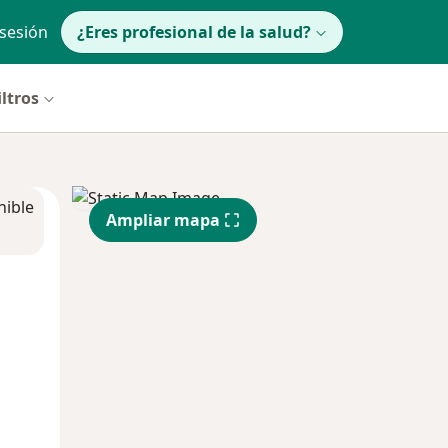
 sesión
¿Eres profesional de la salud?
iltros
nible
Ampliar mapa