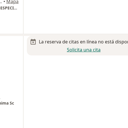
Piso 3 Consultorio 330, Guadalajara
•
Mapa
HOSPITAL ANGELES DEL CARMEN TORRE DE ESPECIALIDADES
La reserva de citas en línea no está dispo
Solicita una cita
a
nima Sc