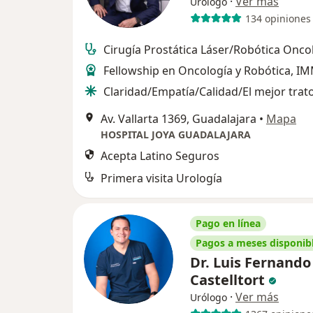
·
Ver más
Urólogo
134 opiniones
Cirugía Prostática Láser/Robótica Onco
Fellowship en Oncología y Robótica, IM
Claridad/Empatía/Calidad/El mejor trat
Av. Vallarta 1369, Guadalajara
•
Mapa
HOSPITAL JOYA GUADALAJARA
Acepta Latino Seguros
Primera visita Urología
Pago en línea
Pagos a meses disponib
Dr. Luis Fernando
Castelltort
·
Ver más
Urólogo