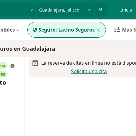
dad, enfermedad o nombre
p. ej. Guadalajara
Iniciar
nibles
Seguro:
Latino Seguros
Más f
uros en Guadalajara
La reserva de citas en línea no está dispo
nea
Solicita una cita
les
to