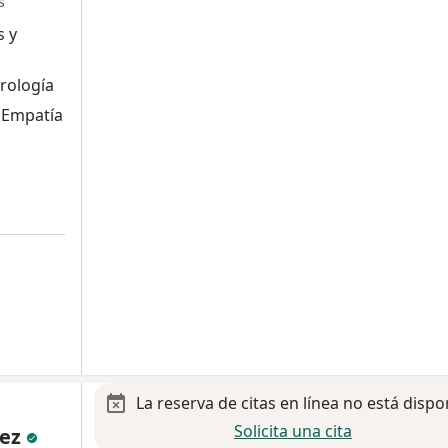
s
s y
urología
y Empatía
La reserva de citas en línea no está dispo
Solicita una cita
lez