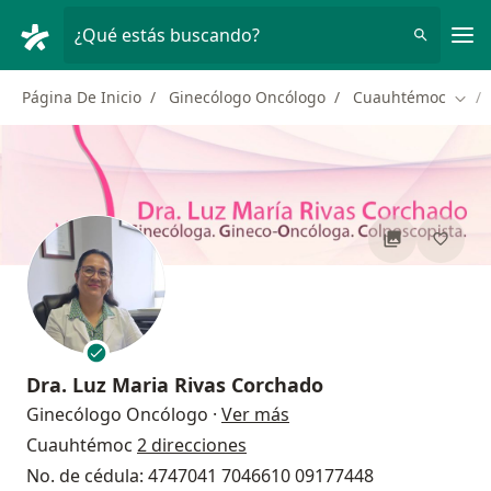
Men
¿Qué estás buscando?
Página De Inicio
Ginecólogo Oncólogo
Cuauhtémoc
Camb
Dra.
Luz Maria Rivas Corchado
sobre las especializacio
Ginecólogo Oncólogo
·
Ver más
Cuauhtémoc
2 direcciones
No. de cédula: 4747041 7046610 09177448