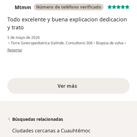
Mtmm
Número de teléfono verificado
M
Todo excelente y buena explicacion dedicacion
y trato
5 de mayo de 2026
•
Torre Ginecopediatrica Dalinde. Consultorio 306
•
Biopsia de vulva
•
en opinión del usuario Mtmm
Reportar
Ver más
opiniones anteriores
Búsquedas relacionadas
Ciudades cercanas a Cuauhtémoc