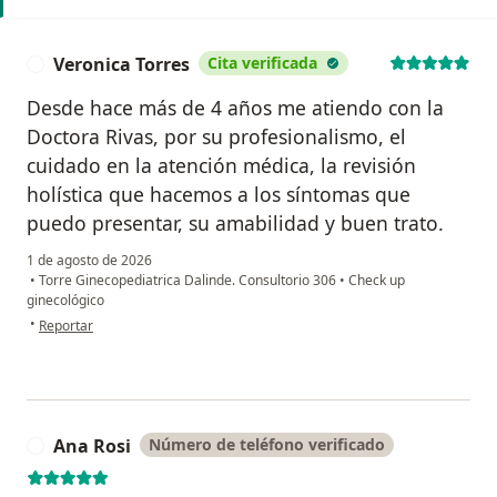
Veronica Torres
Cita verificada
V
Desde hace más de 4 años me atiendo con la
Doctora Rivas, por su profesionalismo, el
cuidado en la atención médica, la revisión
holística que hacemos a los síntomas que
puedo presentar, su amabilidad y buen trato.
1 de agosto de 2026
•
Torre Ginecopediatrica Dalinde. Consultorio 306
•
Check up
ginecológico
en opinión del usuario Veronica Torres
•
Reportar
Ana Rosi
Número de teléfono verificado
A