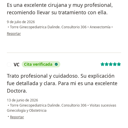
Es una excelente cirujana y muy profesional,
recomiendo llevar su tratamiento con ella.
9 de julio de 2026
•
Torre Ginecopediatrica Dalinde. Consultorio 306
•
Anexectomía
•
en opinión del usuario Ana Rosi
Reportar
VC
Cita verificada
V
Trato profesional y cuidadoso. Su explicación
fue detallada y clara. Para mi es una excelente
Doctora.
13 de junio de 2026
•
Torre Ginecopediatrica Dalinde. Consultorio 306
•
Visitas sucesivas
Ginecología y Obstetricia
en opinión del usuario VC
•
Reportar