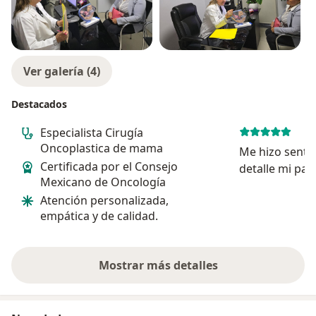
Ver galería (4)
Destacados
Especialista Cirugía
Oncoplastica de mama
Me hizo sentir
Certificada por el Consejo
detalle mi pad
Mexicano de Oncología
porqué y sus c
Atención personalizada,
operación fue 
empática y de calidad.
recuperación 
mucha confian
Mostrar más detalles
sobre la experiencia