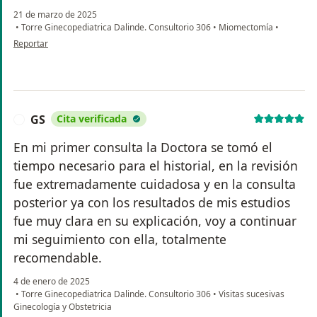
21 de marzo de 2025
•
Torre Ginecopediatrica Dalinde. Consultorio 306
•
Miomectomía
•
en opinión del usuario Gabriela A.
Reportar
GS
Cita verificada
G
En mi primer consulta la Doctora se tomó el
tiempo necesario para el historial, en la revisión
fue extremadamente cuidadosa y en la consulta
posterior ya con los resultados de mis estudios
fue muy clara en su explicación, voy a continuar
mi seguimiento con ella, totalmente
recomendable.
4 de enero de 2025
•
Torre Ginecopediatrica Dalinde. Consultorio 306
•
Visitas sucesivas
Ginecología y Obstetricia