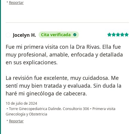
en opinión del usuario GS
•
Reportar
Jocelyn H.
Cita verificada
J
Fue mi primera visita con la Dra Rivas. Ella fue
muy profesional, amable, enfocada y detallada
en sus explicaciones.
La revisión fue excelente, muy cuidadosa. Me
sentí muy bien tratada y evaluada. Sin duda la
haré mi ginecóloga de cabecera.
10 de julio de 2024
•
Torre Ginecopediatrica Dalinde. Consultorio 306
•
Primera visita
Ginecología y Obstetricia
en opinión del usuario Jocelyn H.
•
Reportar