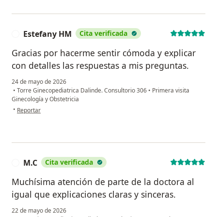
Estefany HM
Cita verificada
E
Gracias por hacerme sentir cómoda y explicar
con detalles las respuestas a mis preguntas.
24 de mayo de 2026
•
Torre Ginecopediatrica Dalinde. Consultorio 306
•
Primera visita
Ginecología y Obstetricia
en opinión del usuario Estefany HM
•
Reportar
M.C
Cita verificada
M
Muchísima atención de parte de la doctora al
igual que explicaciones claras y sinceras.
22 de mayo de 2026