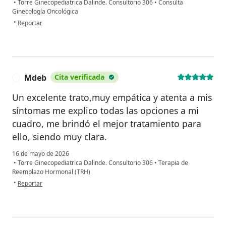
•
Torre Ginecopediatrica Dalinde. Consultorio 306
•
Consulta
Ginecología Oncológica
en opinión del usuario M.C
•
Reportar
Mdeb
Cita verificada
M
Un excelente trato,muy empática y atenta a mis
síntomas me explico todas las opciones a mi
cuadro, me brindó el mejor tratamiento para
ello, siendo muy clara.
16 de mayo de 2026
•
Torre Ginecopediatrica Dalinde. Consultorio 306
•
Terapia de
Reemplazo Hormonal (TRH)
en opinión del usuario Mdeb
•
Reportar