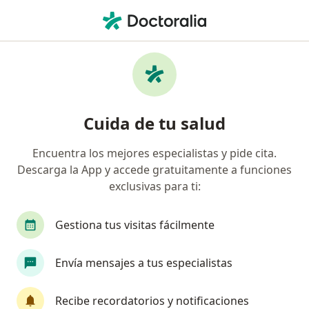
Men
Ginecólogo Oncólogo • Benito Juárez, Distrito Federal DF
Filtros
Seguro
Mapa
Ginecólogos oncológicos en Benito Juárez
Cuida de tu salud
Encuentra los mejores especialistas y pide cita.
Descarga la App y accede gratuitamente a funciones
exclusivas para ti:
Gestiona tus visitas fácilmente
Destacado
Envía mensajes a tus especialistas
Dra. Monica Alejandra Matta Martinez
·
Ver más
Ginecólogo oncólogo, Ginecólogo
Recibe recordatorios y notificaciones
495 opiniones