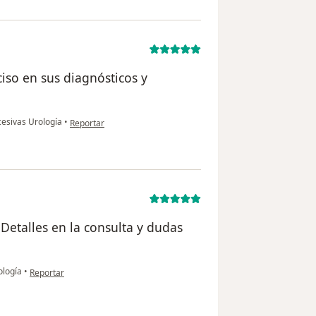
so en sus diagnósticos y
en opinión del usuario TPP
cesivas Urología
•
Reportar
Detalles en la consulta y dudas
en opinión del usuario Juan Jose
ología
•
Reportar