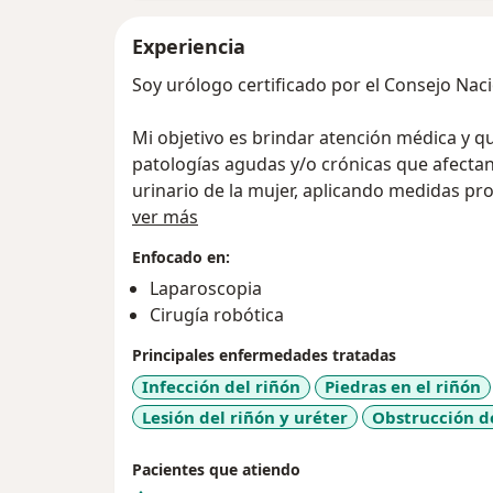
Experiencia
Soy urólogo certificado por el Consejo Nac
Mi objetivo es brindar atención médica y qu
patologías agudas y/o crónicas que afectan 
urinario de la mujer, aplicando medidas prof
Sobre mí
de rehabilitación necesarias; poniendo en pr
ver más
atención de problemas profesionales.
Enfocado en:
Laparoscopia
Estoy capacitado para realizar procedimi
Cirugía robótica
de cirugía clásica abierta, abordajes por l
mínimamente invasiva), logrando important
Principales enfermedades tratadas
seguridad y eficacia.
Infección del riñón
Piedras en el riñón
Lesión del riñón y uréter
Obstrucción d
Pacientes que atiendo