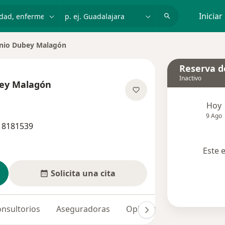
dad, enfermedad o nombre
p. ej. Guadalajara
Iniciar
onio Dubey Malagón
udad
Reserva de
Inactivo
bey Malagón
las especializaciones
Hoy
9 Ago
0 8181539
Este 
Solicita una cita
nsultorios
Aseguradoras
Opiniones (51)
Dudas 