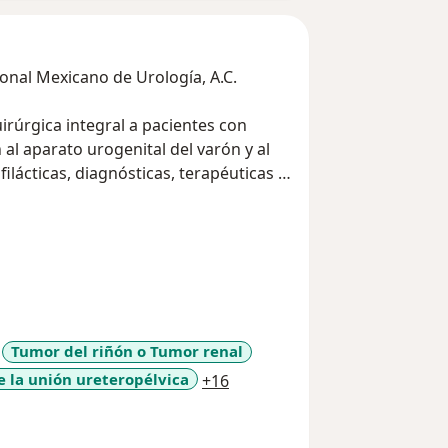
ional Mexicano de Urología, A.C.
irúrgica integral a pacientes con
al aparato urogenital del varón y al
ilácticas, diagnósticas, terapéuticas y
áctica los valores éticos en la
entos quirúrgicos empleando métodos
aparoscopía y endoscopía (cirugía
es avances en lo referente a
Tumor del riñón o Tumor renal
a11y_sr_more_diseases
e la unión ureteropélvica
+16