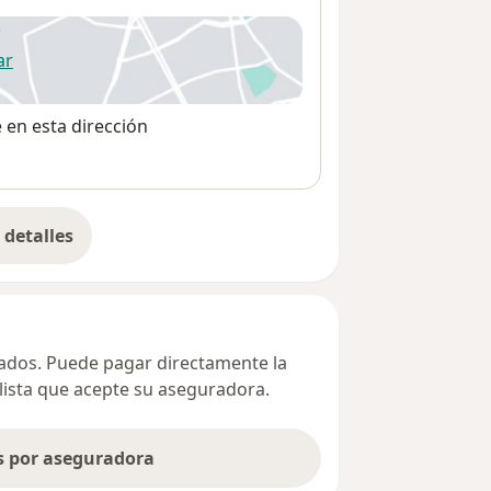
ar
 abre en una nueva pestaña
e en esta dirección
detalles
bre la dirección
ivados. Puede pagar directamente la
alista que acepte su aseguradora.
as por aseguradora