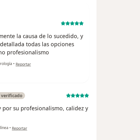
mente la causa de lo sucedido, y
detallada todas las opciones
ho profesionalismo
en opinión del usuario A. M. L.
rología
•
Reportar
verificado
or su profesionalismo, calidez y
en opinión del usuario Ricardo Navarro
línea
•
Reportar