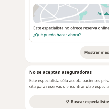
Ampli
se
Disponibilidad
Este especialista no ofrece reserva onlin
¿Qué puedo hacer ahora?
Mostrar más 
so
No se aceptan aseguradoras
Este especialista sólo acepta pacientes pr
cita para reservar, o encontrar otro especi
Buscar especialist