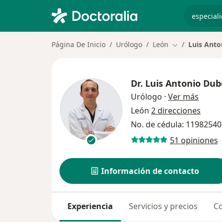
especiali
Página De Inicio
Urólogo
León
Luis Ant
Cambiar de ci
Dr.
Luis Antonio Du
sobre 
Urólogo
·
Ver más
León
2 direcciones
No. de cédula: 1198254
51 opiniones
Información de contacto
Experiencia
Servicios y precios
Co