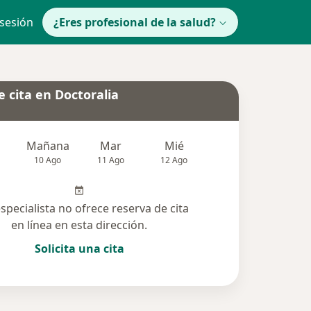
 sesión
¿Eres profesional de la salud?
 cita en Doctoralia
Mañana
Mar
Mié
Jue
Vie
10 Ago
11 Ago
12 Ago
13 Ago
14 Ag
especialista no ofrece reserva de cita
en línea en esta dirección.
Solicita una cita
solucionadas (4)