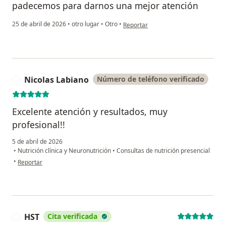
padecemos para darnos una mejor atención
en opinión del usuario KFY
25 de abril de 2026
•
otro lugar
•
Otro
•
Reportar
Nicolas Labiano
Número de teléfono verificado
N
Excelente atención y resultados, muy
profesional!!
5 de abril de 2026
•
Nutrición clínica y Neuronutrición
•
Consultas de nutrición presencial
en opinión del usuario Nicolas Labiano
•
Reportar
HST
Cita verificada
H