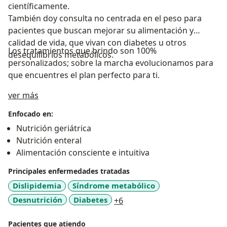
científicamente.
También doy consulta no centrada en el peso para
pacientes que buscan mejorar su alimentación y
calidad de vida, que vivan con diabetes u otros
Los tratamientos que brindo son 100%
desequilibrios metabólicos.
personalizados; sobre la marcha evolucionamos para
que encuentres el plan perfecto para ti.
a11y_sr_treatment_approach
ver más
Enfocado en:
Nutrición geriátrica
Nutrición enteral
Alimentación consciente e intuitiva
Principales enfermedades tratadas
Dislipidemia
Síndrome metabólico
a11y_sr_more_diseases
Desnutrición
Diabetes
+6
Pacientes que atiendo