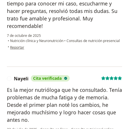
tiempo para conocer mi caso, escucharme y
hacer preguntas, resolvió todas mis dudas. Su
trato fue amable y profesional. Muy
recomendable!
7 de octubre de 2025
•
Nutrición clínica y Neuronutrición
•
Consultas de nutrición presencial
en opinión del usuario Lucía Rodríguez Salinas
•
Reportar
Nayeli
Cita verificada
N
Es la mejor nutrióloga que he consultado. Tenía
problemas de mucha fatiga y de memoria.
Desde el primer plan noté los cambios, he
mejorado muchísimo y logro hacer cosas que
antes no.