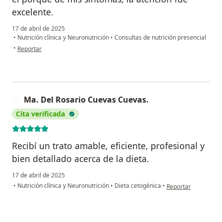
excelente.
17 de abril de 2025
•
Nutrición clínica y Neuronutrición
•
Consultas de nutrición presencial
en opinión del usuario Jocelyn García
•
Reportar
Ma. Del Rosario Cuevas Cuevas.
M
Cita verificada
Recibí un trato amable, eficiente, profesional y
bien detallado acerca de la dieta.
17 de abril de 2025
en opinión del usua
•
Nutrición clínica y Neuronutrición
•
Dieta cetogénica
•
Reportar