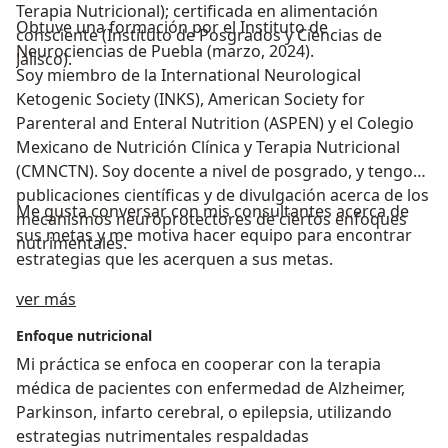
Terapia Nutricional); certificada en alimentación
Obtuve una formación por el Instituto de
consciente (Instituto de Posgrados y Ciencias de
Neurociencias de Puebla (marzo, 2024).
Jalisco).
Soy miembro de la International Neurological
Ketogenic Society (INKS), American Society for
Parenteral and Enteral Nutrition (ASPEN) y el Colegio
Mexicano de Nutrición Clínica y Terapia Nutricional
(CMNCTN). Soy docente a nivel de posgrado, y tengo
publicaciones científicas y de divulgación acerca de los
Me gusta conversar con mis consultantes acerca de
mecanismos neuroprotectores de ciertos enfoques
sus metas y me motiva hacer equipo para encontrar
nutrimentales.
estrategias que les acerquen a sus metas.
Sobre mí
ver más
Enfoque nutricional
Mi práctica se enfoca en cooperar con la terapia
médica de pacientes con enfermedad de Alzheimer,
Parkinson, infarto cerebral, o epilepsia, utilizando
estrategias nutrimentales respaldadas