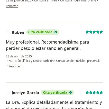
23 de julio de 2025
•
Consulta en línea
•
Consulta nutricional online
•
en opinión del usuario Nayeli
Reportar
Rubén
Cita verificada
R
Muy profesional. Recomendadisima para
perder peso o estar sano en general.
28 de abril de 2025
•
Nutrición clínica y Neuronutrición
•
Consultas de nutrición presencial
en opinión del usuario Rubén
•
Reportar
Jocelyn García
Cita verificada
J
La Dra. Explica detalladamente el tratamiento y
el porqué de mis síntomas, la atención fue