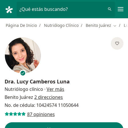
Men
¿Qué estás buscando?
Página De Inicio
Nutriólogo Clínico
Benito Juárez
L
Cambiar
Dra.
Lucy Camberos Luna
sobre las especializaciones
Nutriólogo clínico
·
Ver más
Benito Juárez
2 direcciones
No. de cédula: 10424574 11050644
87 opiniones