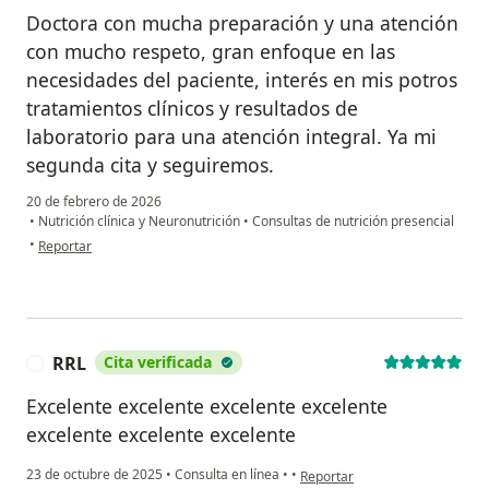
Doctora con mucha preparación y una atención
con mucho respeto, gran enfoque en las
necesidades del paciente, interés en mis potros
tratamientos clínicos y resultados de
laboratorio para una atención integral. Ya mi
segunda cita y seguiremos.
20 de febrero de 2026
•
Nutrición clínica y Neuronutrición
•
Consultas de nutrición presencial
en opinión del usuario HST
•
Reportar
RRL
Cita verificada
R
Excelente excelente excelente excelente
excelente excelente excelente
en opinión del usuario RRL
23 de octubre de 2025
•
Consulta en línea
•
•
Reportar