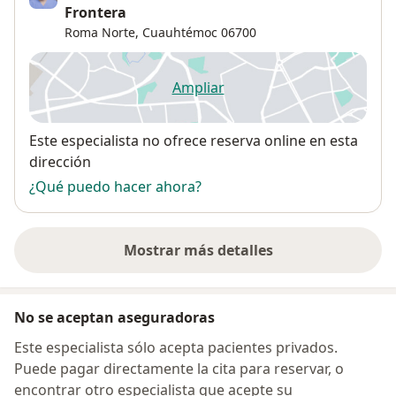
Frontera
Roma Norte
,
Cuauhtémoc
06700
Ampliar
se abre en una nueva pestañ
Disponibilidad
Este especialista no ofrece reserva online en esta
dirección
¿Qué puedo hacer ahora?
Mostrar más detalles
sobre la dirección
No se aceptan aseguradoras
Este especialista sólo acepta pacientes privados.
Puede pagar directamente la cita para reservar, o
encontrar otro especialista que acepte su