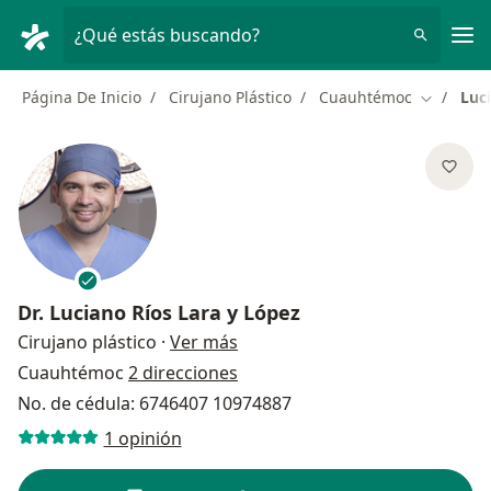
Men
¿Qué estás buscando?
Página De Inicio
Cirujano Plástico
Cuauhtémoc
Luc
Cambiar 
Dr.
Luciano Ríos Lara y López
sobre las especializaciones
Cirujano plástico
·
Ver más
Cuauhtémoc
2 direcciones
No. de cédula: 6746407 10974887
1 opinión