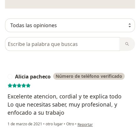
Busca en opiniones
Alicia pacheco
Número de teléfono verificado
A
Excelente atencion, cordial y te explica todo
Lo que necesitas saber, muy profesional, y
enfocado a su trabajo
en opinión del usuario Alicia pachec
1 de marzo de 2021
•
otro lugar
•
Otro
•
Reportar