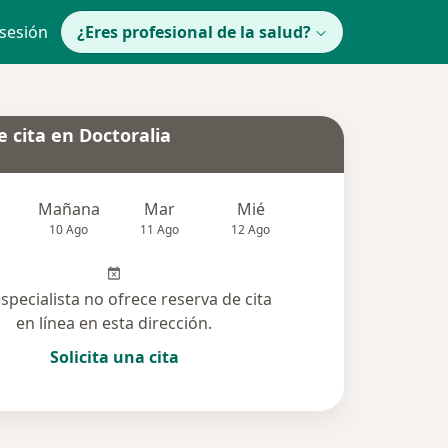
 sesión
¿Eres profesional de la salud?
 cita en Doctoralia
Mañana
Mar
Mié
Jue
Vie
10 Ago
11 Ago
12 Ago
13 Ago
14 Ag
especialista no ofrece reserva de cita
en línea en esta dirección.
Solicita una cita