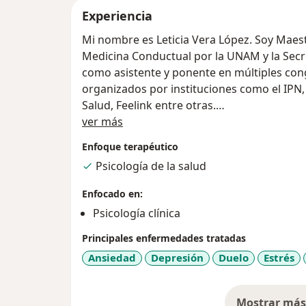
Experiencia
Mi nombre es Leticia Vera López. Soy Maestr
Medicina Conductual por la UNAM y la Secre
como asistente y ponente en múltiples con
organizados por instituciones como el IPN, 
Salud, Feelink entre otras.
Sobre mí
Trabajo como psicóloga clínica desde hace
ver más
trastornos exacerbados por el estrés como l
Enfoque terapéutico
postraumático, los trastornos de la alimenta
Psicología de la salud
adicciones así como la atención psicológic
degenerativos como la Diabetes, Hipertens
Enfocado en:
otros bajo el enfoque Cognitivo Conductua
Psicología clínica
que sustenta su eficacia.
Principales enfermedades tratadas
Desafortunadamente, en la actualidad est
Ansiedad
Depresión
Duelo
Estrés
complejas como la violencia en ambientes e
las familias. Considero que atender la sal
obtener calidad de vida. Hacer psicoterapia
Mostrar más 