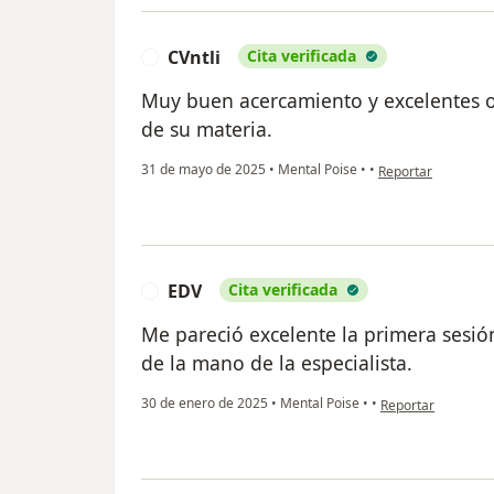
CVntli
Cita verificada
C
Muy buen acercamiento y excelentes o
de su materia.
en opinión del usua
31 de mayo de 2025
•
Mental Poise
•
•
Reportar
EDV
Cita verificada
E
Me pareció excelente la primera sesi
de la mano de la especialista.
en opinión del usu
30 de enero de 2025
•
Mental Poise
•
•
Reportar