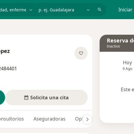
dad, enfermedad o nombre
p. ej. Guadalajara
Iniciar
Reserva de
Inactivo
ópez
e las especializaciones
Hoy
 2484401
9 Ago
Este 
Solicita una cita
nsultorios
Aseguradoras
Opiniones (8)