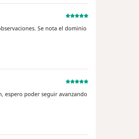
bservaciones. Se nota el dominio
rio CVntli
ón, espero poder seguir avanzando
ario EDV