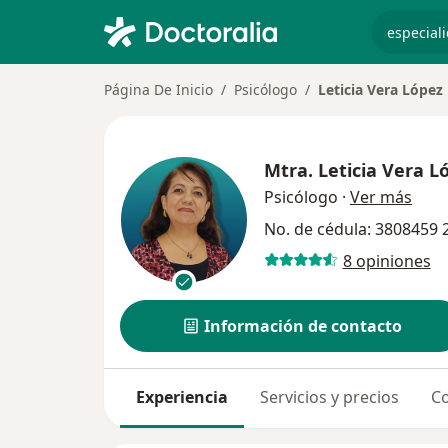
especiali
Página De Inicio
Psicólogo
Leticia Vera López
Mtra.
Leticia Vera L
sobr
Psicólogo
·
Ver más
No. de cédula: 3808459
8 opiniones
Información de contacto
Experiencia
Servicios y precios
Co