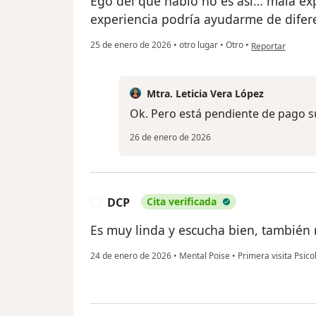
Ego del que hablo no es así… mala ex
experiencia podría ayudarme de difer
en opinión del u
25 de enero de 2026
•
otro lugar
•
Otro
•
Reportar
Mtra. Leticia Vera López
Ok. Pero está pendiente de pago s
26 de enero de 2026
DCP
Cita verificada
D
Es muy linda y escucha bien, también
24 de enero de 2026
•
Mental Poise
•
Primera visita Psico