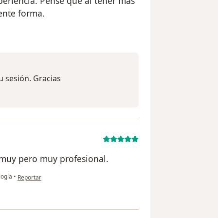
periencia. Pensé qué al tener más
ente forma.
suario JOLUFE
u sesión. Gracias
 muy pero muy profesional.
en opinión del usuario DCP
logía
•
Reportar