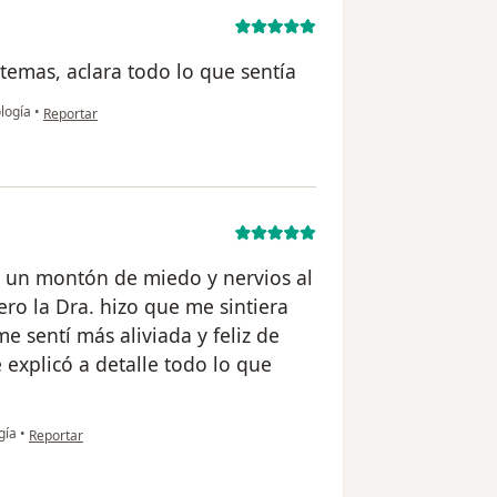
temas, aclara todo lo que sentía
en opinión del usuario V.LF
ología
•
Reportar
n un montón de miedo y nervios al
ro la Dra. hizo que me sintiera
 sentí más aliviada y feliz de
explicó a detalle todo lo que
en opinión del usuario Valeria C.
gía
•
Reportar