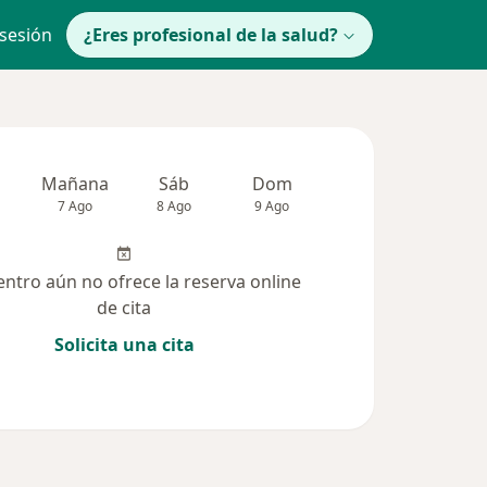
 sesión
¿Eres profesional de la salud?
Mañana
Sáb
Dom
Lun
Mar
7 Ago
8 Ago
9 Ago
10 Ago
11 Ag
entro aún no ofrece la reserva online
de cita
Solicita una cita