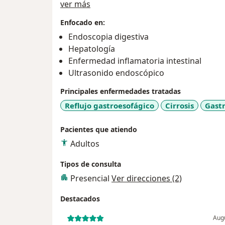
Sobre mí
complejas, así como diagnóstico y tratamiento 
ver más
gastrointestinales en etapa temprana, cert
Enfocado en:
Gastroenterología, en constante actualización médica para ofrecer a los
Endoscopia digestiva
pacientes una atención de calidad, con cali
Hepatología
Enfermedad inflamatoria intestinal
Ultrasonido endoscópico
Principales enfermedades tratadas
Reflujo gastroesofágico
Cirrosis
Gastr
Pacientes que atiendo
Adultos
Tipos de consulta
Presencial
Ver direcciones (2)
Destacados
Augu