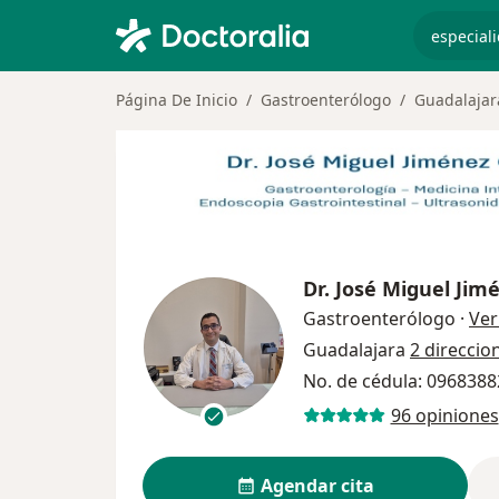
especiali
Página De Inicio
Gastroenterólogo
Guadalajar
Dr.
José Miguel Jim
Gastroenterólogo
·
Ver
Guadalajara
2 direccio
No. de cédula: 096838
96 opiniones
Agendar cita