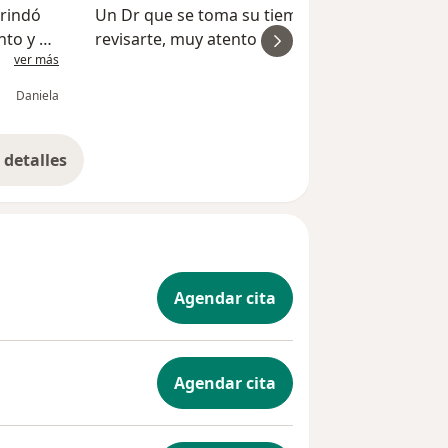
brindó
Un Dr que se toma su tiempo para evaluar y
nto y su
revisarte, muy atento en el trato, y para explicar
ver más
ver
la situacion. Me llevo tratamiento.
Daniela
Gabriel M d
detalles
bre la experiencia
Agendar cita
Agendar cita