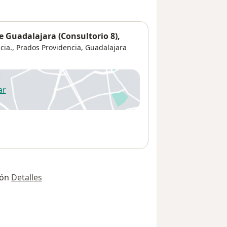
 Guadalajara (Consultorio 8),
cia.,
Prados Providencia
,
Guadalajara
ar
 abre en una nueva pestaña
ión
Detalles