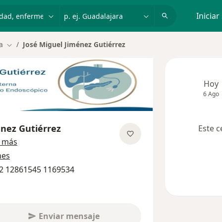
dad, enfermedad o nombre
p. ej. Guadalajara
Iniciar
a
José Miguel Jiménez Gutiérrez
Cambiar de ciudad
Hoy
6 Ago
énez Gutiérrez
Este c
sobre las especializaciones
 más
nes
82 12861545 1169534
Enviar mensaje