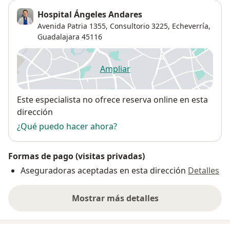
Hospital Ángeles Andares
Avenida Patria 1355,
Consultorio 3225,
Echeverría
,
Guadalajara
45116
Ampliar
se abre en una nueva pestañ
Disponibilidad
Este especialista no ofrece reserva online en esta
dirección
¿Qué puedo hacer ahora?
Formas de pago (visitas privadas)
Aseguradoras aceptadas en esta dirección
Detalles
Mostrar más detalles
sobre la dirección