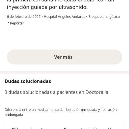
inyección guiada por ultrasonido.
6 de febrero de 2025
•
Hospital Ángeles Andares
•
Bloqueo analgésico
en opinión del usuario RICARDO L
•
Reportar
Ver más
opiniones anteriores
Dudas solucionadas
3 dudas solucionadas a pacientes en Doctoralia
Diferencia entre un medicamento de liberación inmediata y liberación
prolongada