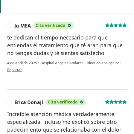
Ju MEA
Cita verificada
J
te dedican el tiempo necesario para que
entiendas él tratamiento que té aran para que
no tengas dudas y té sientas satisfecho
4 de abril de 2025
•
Hospital Ángeles Andares
•
Bloqueo analgésico
•
en opinión del usuario Ju MEA
Reportar
Erica Donají
Cita verificada
E
Increíble atención médica verdaderamente
especializada, incluso me explicó sobre otro
padecimiento que se relacionaba con el dolor