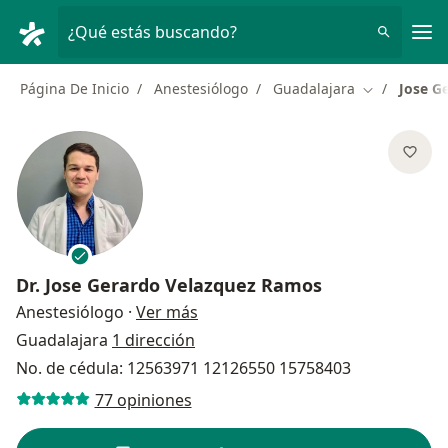
Men
¿Qué estás buscando?
Página De Inicio
Anestesiólogo
Guadalajara
Jose G
Cambiar de 
Dr.
Jose Gerardo Velazquez Ramos
sobre las especializaciones
Anestesiólogo
·
Ver más
Guadalajara
1 dirección
No. de cédula: 12563971 12126550 15758403
77 opiniones