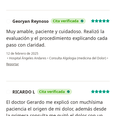
Georyan Reynoso
Cita verificada
G
Muy amable, paciente y cuidadoso. Realizó la
evaluación y el procedimiento explicando cada
paso con claridad.
12 de febrero de 2025
•
Hospital Ángeles Andares
•
Consulta Algologia (medicina del Dolor)
•
en opinión del usuario Georyan Reynoso
Reportar
RICARDO L
Cita verificada
R
El doctor Gerardo me explicó con muchísima
paciencia el origen de mi dolor, además desde
la primera consulta me quitó el dolor con un