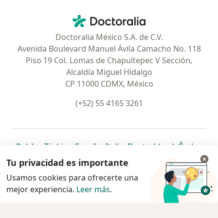
Contacto
Doctoralia - Página de inicio
Doctoralia México S.A. de C.V.
Avenida Boulevard Manuel Ávila Camacho No. 118
Piso 19 Col. Lomas de Chapultepec V Sección,
Alcaldía Miguel Hidalgo
CP 11000 CDMX, México
(+52) 55 4165 3261
se abre en una nueva pestaña
se abre en una nueva pestaña
se abre en una nueva pestaña
se abre en una nueva pes
se abre en 
se a
Polska
,
Türkiye
,
España
,
Italia
,
Deutschland
,
Česko
,
se abre en una nueva pestaña
se abre en una nueva pestaña
se abre en una nueva pestaña
se abre en una nueva p
se abre en 
se abr
Portugal
,
México
,
Chile
,
Brasil
,
Argentina
,
Perú
,
Tu privacidad es importante
se abre en una nueva pe
Colombia
Usamos cookies para ofrecerte una
mejor experiencia.
www.doctoralia.com.mx © 2026 - Encuentra tu
Leer más
.
especialista y pide cita