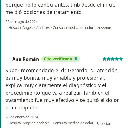
porqué no lo conocí antes, tmb desde el inicio
me dió opciones de tratamiento
22 de mayo de 2024
en opinión del usua
•
Hospital Ángeles Andares
•
Consulta médica de dolor
•
Reportar
Ana Román
Cita verificada
A
Super recomendado el dr Gerardo, su atención
es muy bonita, muy amable y profesional,
explica muy claramente el diagnóstico y el
procedimiento que va a realizar. También el
tratamiento fue muy efectivo y se quitó el dolor
por completo.
26 de enero de 2024
en opinión del usu
•
Hospital Ángeles Andares
•
Consulta médica de dolor
•
Reportar