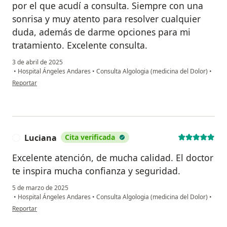
por el que acudí a consulta. Siempre con una
sonrisa y muy atento para resolver cualquier
duda, además de darme opciones para mi
tratamiento. Excelente consulta.
3 de abril de 2025
•
Hospital Ángeles Andares
•
Consulta Algologia (medicina del Dolor)
•
en opinión del usuario Erica Donají
Reportar
Luciana
Cita verificada
L
Excelente atención, de mucha calidad. El doctor
te inspira mucha confianza y seguridad.
5 de marzo de 2025
•
Hospital Ángeles Andares
•
Consulta Algologia (medicina del Dolor)
•
en opinión del usuario Luciana
Reportar