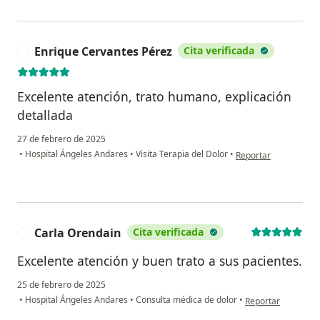
Enrique Cervantes Pérez
Cita verificada
E
Excelente atención, trato humano, explicación
detallada
27 de febrero de 2025
en opinión del usuar
•
Hospital Ángeles Andares
•
Visita Terapia del Dolor
•
Reportar
Carla Orendain
Cita verificada
C
Excelente atención y buen trato a sus pacientes.
25 de febrero de 2025
en opinión del usu
•
Hospital Ángeles Andares
•
Consulta médica de dolor
•
Reportar