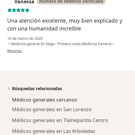
Vanessa
Número de teléfono verificado
V
Una atención excelente, muy bien explicado y
con una humanidad increíble
18 de marzo de 2026
•
Medicina general Dr Vega
•
Primera visita Medicina General
•
en opinión del usuario Vanessa
Reportar
Búsquedas relacionadas
Médicos generales cercanos
Médicos generales en San Lorenzo
Médicos generales en Tlalnepantla Centro
Médicos generales en Las Arboledas