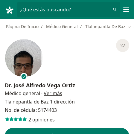
Men
¿Qué estás buscando?
Página De Inicio
Médico General
Tlalnepantla De Baz
Cam
Dr.
José Alfredo Vega Ortiz
sobre las especializaciones
Médico general
·
Ver más
Tlalnepantla de Baz
1 dirección
No. de cédula: 5174403
2 opiniones