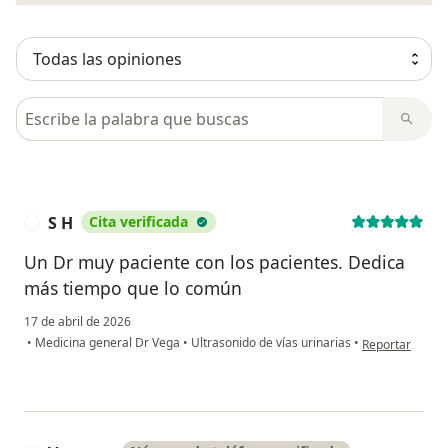
Busca en opiniones
S H
Cita verificada
S
Un Dr muy paciente con los pacientes. Dedica
más tiempo que lo común
17 de abril de 2026
en opinión del 
•
Medicina general Dr Vega
•
Ultrasonido de vías urinarias
•
Reportar