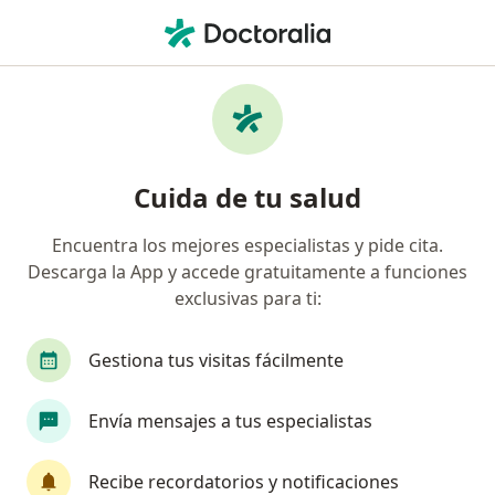
Men
Colelitiasis • Tlalnepantla de Baz, México
Filtros
• 1
Seguro
Mapa
Especialistas en Colelitiasis en Tlalnepantla
Cuida de tu salud
de Baz
Encuentra los mejores especialistas y pide cita.
Descarga la App y accede gratuitamente a funciones
¿Qué especialidad estás buscando?
exclusivas para ti:
Cirujano general
Médico general
Proctól
Gestiona tus visitas fácilmente
Envía mensajes a tus especialistas
Recibe recordatorios y notificaciones