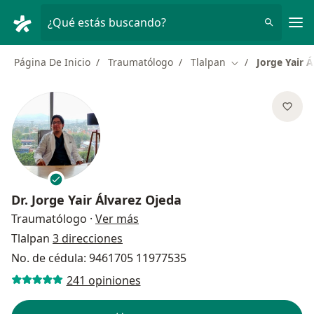
Men
¿Qué estás buscando?
Página De Inicio
Traumatólogo
Tlalpan
Jorge Yair 
Cambiar de ciud
Dr.
Jorge Yair Álvarez Ojeda
sobre las especializaciones
Traumatólogo
·
Ver más
Tlalpan
3 direcciones
No. de cédula: 9461705 11977535
241 opiniones