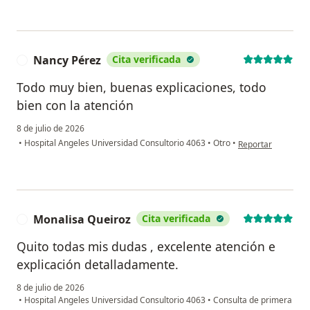
Nancy Pérez
Cita verificada
N
Todo muy bien, buenas explicaciones, todo
bien con la atención
8 de julio de 2026
en opinión del usu
•
Hospital Angeles Universidad Consultorio 4063
•
Otro
•
Reportar
Monalisa Queiroz
Cita verificada
M
Quito todas mis dudas , excelente atención e
explicación detalladamente.
8 de julio de 2026
•
Hospital Angeles Universidad Consultorio 4063
•
Consulta de primera