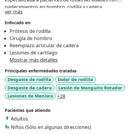
padecimientos en hombro, rodilla y cadera,
Sobre mí
ver más
ayudándoles con el diagnóstico y tratamiento
acertado ayudándoles a recuperar su salud, siempre
Enfocado en:
brindando un trato amable, humano y respetuoso.
Prótesis de rodilla
Puedes sentir la tranquilidad de que tu salud estará en
Cirugía de hombro
manos expertas. ¡Será un gusto atenderte!
Reemplazo articular de cadera
Lesiones de cartilago
Mostrar más detalles
Principales enfermedades tratadas
Desgaste de rodilla
Dolor de rodilla
Desgaste de cadera
Lesión de Manguito Rotador
a11y_sr_more_diseases
Lesiones de Menisco
+28
Pacientes que atiendo
Adultos
Niños (Sólo en algunas direcciones)