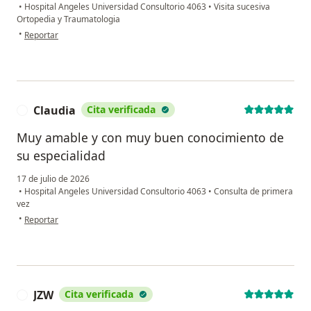
•
Hospital Angeles Universidad Consultorio 4063
•
Visita sucesiva
Ortopedia y Traumatologia
en opinión del usuario Alan lopez
•
Reportar
Claudia
Cita verificada
C
Muy amable y con muy buen conocimiento de
su especialidad
17 de julio de 2026
•
Hospital Angeles Universidad Consultorio 4063
•
Consulta de primera
vez
en opinión del usuario Claudia
•
Reportar
JZW
Cita verificada
J