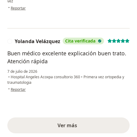
vez
en opinión del usuario Monalisa Queiroz
•
Reportar
Yolanda Velázquez
Cita verificada
Y
Buen médico excelente explicación buen trato.
Atención rápida
7 de julio de 2026
•
Hospital Angeles Acoxpa consultorio 360
•
Primera vez ortopedia y
traumatologia
en opinión del usuario Yolanda Velázquez
•
Reportar
Ver más
opiniones anteriores