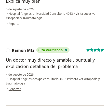
Explica muy bien
5 de agosto de 2026
•
Hospital Angeles Universidad Consultorio 4063
•
Visita sucesiva
Ortopedia y Traumatologia
en opinión del usuario Ccs
•
Reportar
Ramón Mtz
Cita verificada
R
Un doctor muy directo y amable , puntual y
explicación detallada del problema
4 de agosto de 2026
•
Hospital Angeles Acoxpa consultorio 360
•
Primera vez ortopedia y
traumatologia
en opinión del usuario Ramón Mtz
•
Reportar