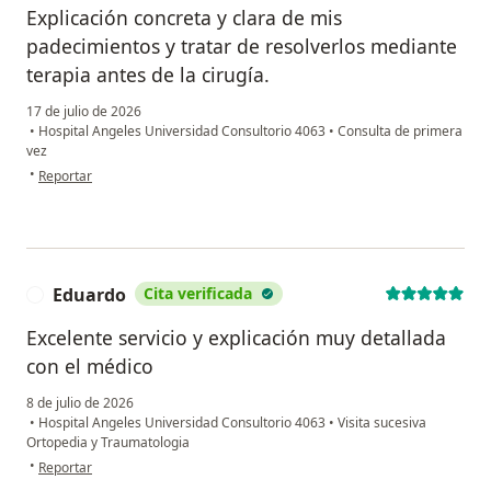
Explicación concreta y clara de mis
padecimientos y tratar de resolverlos mediante
terapia antes de la cirugía.
17 de julio de 2026
•
Hospital Angeles Universidad Consultorio 4063
•
Consulta de primera
vez
en opinión del usuario JZW
•
Reportar
Eduardo
Cita verificada
E
Excelente servicio y explicación muy detallada
con el médico
8 de julio de 2026
•
Hospital Angeles Universidad Consultorio 4063
•
Visita sucesiva
Ortopedia y Traumatologia
en opinión del usuario Eduardo
•
Reportar