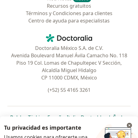
Recursos gratuitos
Términos y Condiciones para clientes
Centro de ayuda para especialistas
Contacto
Doctoralia - Página de inicio
Doctoralia México S.A. de C.V.
Avenida Boulevard Manuel Ávila Camacho No. 118
Piso 19 Col. Lomas de Chapultepec V Sección,
Alcaldía Miguel Hidalgo
CP 11000 CDMX, México
(+52) 55 4165 3261
se abre en una nueva pestaña
se abre en una nueva pestaña
se abre en una nueva pestaña
se abre en una nueva pes
se abre en 
se a
Polska
,
Türkiye
,
España
,
Italia
,
Deutschland
,
Česko
,
se abre en una nueva pestaña
se abre en una nueva pestaña
se abre en una nueva pestaña
se abre en una nueva p
se abre en 
se abr
Portugal
,
México
,
Chile
,
Brasil
,
Argentina
,
Perú
,
Tu privacidad es importante
se abre en una nueva pe
Colombia
Usamos cookies para ofrecerte una