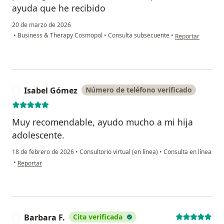
ayuda que he recibido
20 de marzo de 2026
en opinión del us
•
Business & Therapy Cosmopol
•
Consulta subsecuente
•
Reportar
Isabel Gómez
Número de teléfono verificado
I
Muy recomendable, ayudo mucho a mi hija
adolescente.
18 de febrero de 2026
•
Consultorio virtual (en línea)
•
Consulta en línea
en opinión del usuario Isabel Gómez
•
Reportar
Barbara F.
Cita verificada
B