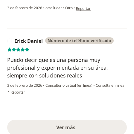
en opinión del usuario Janet Lazca
3 de febrero de 2026
•
otro lugar
•
Otro
•
Reportar
Erick Daniel
Número de teléfono verificado
E
Puedo decir que es una persona muy
profesional y experimentada en su área,
siempre con soluciones reales
3 de febrero de 2026
•
Consultorio virtual (en línea)
•
Consulta en línea
en opinión del usuario Erick Daniel
•
Reportar
Ver más
opiniones anteriores