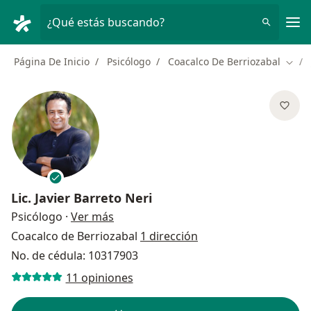
Men
¿Qué estás buscando?
Página De Inicio
Psicólogo
Coacalco De Berriozabal
Cambi
Lic.
Javier Barreto Neri
sobre las especializaciones
Psicólogo
·
Ver más
Coacalco de Berriozabal
1 dirección
No. de cédula: 10317903
11 opiniones