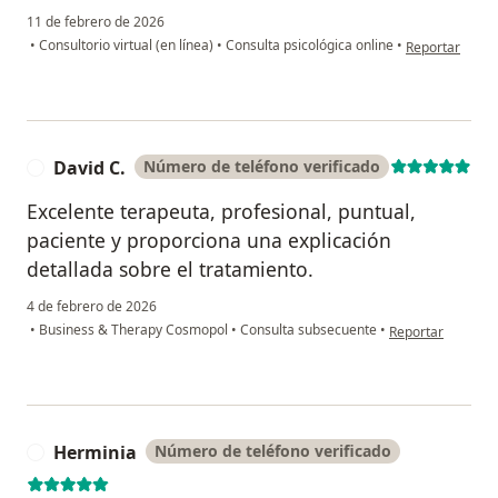
11 de febrero de 2026
en opinión de
•
Consultorio virtual (en línea)
•
Consulta psicológica online
•
Reportar
David C.
Número de teléfono verificado
D
Excelente terapeuta, profesional, puntual,
paciente y proporciona una explicación
detallada sobre el tratamiento.
4 de febrero de 2026
en opinión del us
•
Business & Therapy Cosmopol
•
Consulta subsecuente
•
Reportar
Herminia
Número de teléfono verificado
H