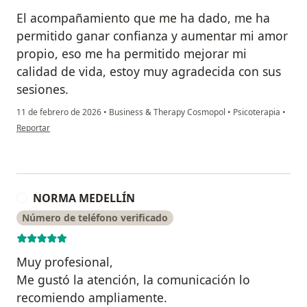
El acompañamiento que me ha dado, me ha
permitido ganar confianza y aumentar mi amor
propio, eso me ha permitido mejorar mi
calidad de vida, estoy muy agradecida con sus
sesiones.
11 de febrero de 2026
•
Business & Therapy Cosmopol
•
Psicoterapia
•
en opinión del usuario Barbara F.
Reportar
NORMA MEDELLÍN
N
Número de teléfono verificado
Muy profesional,
Me gustó la atención, la comunicación lo
recomiendo ampliamente.