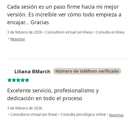
Cada sesión es un paso firme hacia mi mejor
versión. Es increíble ver cómo todo empieza a
encajar... Gracias
3 de febrero de 2026
•
Consultorio virtual (en línea)
•
Consulta en línea
en opinión del usuario Herminia
•
Reportar
Liliana BMarch
Número de teléfono verificado
L
Excelente servicio, profesionalismo y
dedicación en todo el proceso
3 de febrero de 2026
en opinión del
•
Consultorio virtual (en línea)
•
Consulta psicológica online
•
Reportar