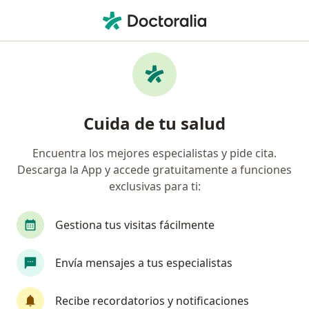
Men
Dependencia Emocional • Coacalco de Berriozabal, México
Filtros
• 1
Seguro
Mapa
Especialistas en Dependencia emocional en
Cuida de tu salud
Coacalco de Berriozabal
Encuentra los mejores especialistas y pide cita.
Descarga la App y accede gratuitamente a funciones
¿Qué especialidad estás buscando?
exclusivas para ti:
Psicólogo
Gestiona tus visitas fácilmente
Envía mensajes a tus especialistas
Recibe recordatorios y notificaciones