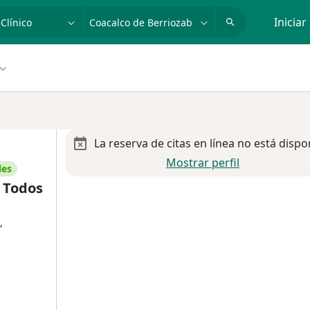
dad, enfermedad o nombre
p. ej. Guadalajara
Iniciar
La reserva de citas en línea no está dispo
Mostrar perfil
les
 Todos
,