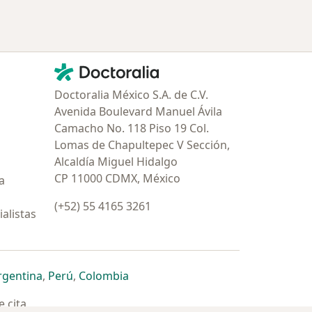
Contacto
Doctoralia - Página de inicio
Doctoralia México S.A. de C.V.
Avenida Boulevard Manuel Ávila
Camacho No. 118 Piso 19 Col.
Lomas de Chapultepec V Sección,
Alcaldía Miguel Hidalgo
CP 11000 CDMX, México
a
(+52) 55 4165 3261
alistas
estaña
 nueva pestaña
n una nueva pestaña
 abre en una nueva pestaña
se abre en una nueva pestaña
se abre en una nueva pestaña
se abre en una nueva pestaña
rgentina
,
Perú
,
Colombia
 cita