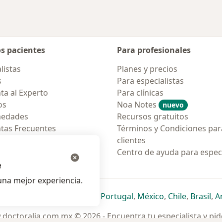
os pacientes
Para profesionales
listas
Planes y precios
s
Para especialistas
ta al Experto
Para clínicas
os
Noa Notes
nuevo
medades
Recursos gratuitos
tas Frecuentes
Términos y Condiciones par
ión para móvil
clientes
ara pacientes
Centro de ayuda para especi
e
na mejor experiencia.
ueva pestaña
en una nueva pestaña
e abre en una nueva pestaña
se abre en una nueva pestaña
se abre en una nueva pestaña
se abre en una nueva pestaña
se abre en una nueva p
se abre en una
se abre e
se
Italia
,
Deutschland
,
Česko
,
Portugal
,
México
,
Chile
,
Brasil
,
A
doctoralia.com.mx © 2026 - Encuentra tu especialista y pide