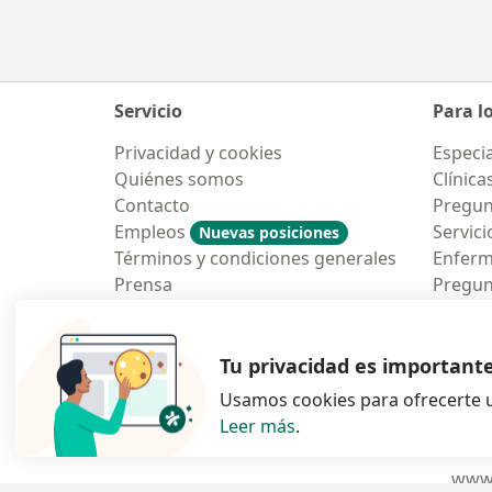
Servicio
Para l
Privacidad y cookies
Especia
Quiénes somos
Clínica
Contacto
Pregun
Empleos
Servici
Nuevas posiciones
Términos y condiciones generales
Enfer
Prensa
Pregun
Aplicac
Blog p
Tu privacidad es important
Usamos cookies para ofrecerte u
Leer más
.
se abre en una n
se abre 
s
Polska
,
Türkiye
,
España
,
www.