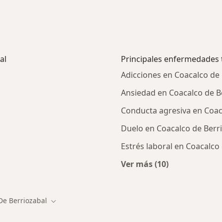
al
Principales enfermedades 
Adicciones en Coacalco de 
Ansiedad en Coacalco de B
Conducta agresiva en Coac
Duelo en Coacalco de Berr
Estrés laboral en Coacalco
Ver más (10)
rcanas a Coacalco de Berriozabal
Más en esta catego
De Berriozabal
udad
Cambiar de ciudad