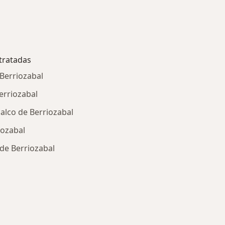
tratadas
Berriozabal
erriozabal
alco de Berriozabal
iozabal
 de Berriozabal
ría: Principales enfermedades tratadas