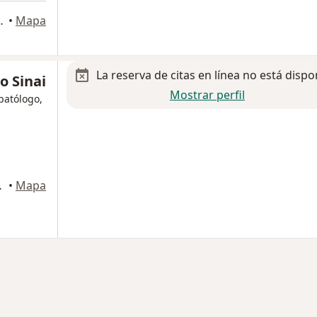
ael,, Tlalnepantla de Baz
•
Mapa
La reserva de citas en línea no está dispo
o Sinai
Mostrar perfil
patólogo,
Berriozabal
•
Mapa