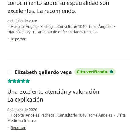
conocimiento sobre su especialidad son
excelentes. La recomiendo.
8 de julio de 2026
•
Hospital Ángeles Pedregal. Consultorio 1040, Torre Ángeles.
•
Diagnóstico y Tratamiento de enfermedades Renales
en opinión del usuario Aleyda Martínez
•
Reportar
Elizabeth gallardo vega
Cita verificada
E
Una excelente atención y valoración
La explicación
2 de julio de 2026
•
Hospital Ángeles Pedregal. Consultorio 1040, Torre Ángeles.
•
Visita
Medicina Interna
en opinión del usuario Elizabeth gallardo vega
•
Reportar