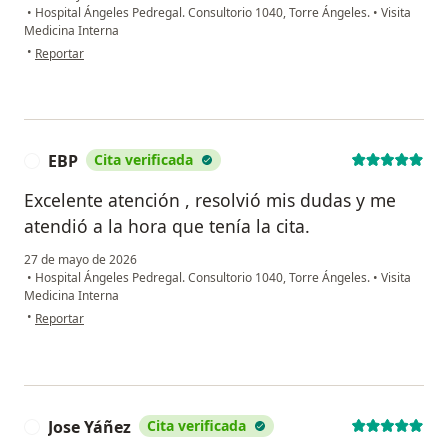
•
Hospital Ángeles Pedregal. Consultorio 1040, Torre Ángeles.
•
Visita
Medicina Interna
en opinión del usuario Cris
•
Reportar
EBP
Cita verificada
E
Excelente atención , resolvió mis dudas y me
atendió a la hora que tenía la cita.
27 de mayo de 2026
•
Hospital Ángeles Pedregal. Consultorio 1040, Torre Ángeles.
•
Visita
Medicina Interna
en opinión del usuario EBP
•
Reportar
Jose Yáñez
Cita verificada
J