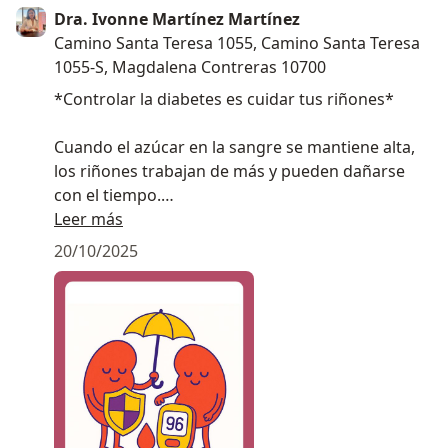
Dra. Ivonne Martínez Martínez
Camino Santa Teresa 1055, Camino Santa Teresa
1055-S, Magdalena Contreras 10700
*Controlar la diabetes es cuidar tus riñones*
Cuando el azúcar en la sangre se mantiene alta,
los riñones trabajan de más y pueden dañarse
con el tiempo.
Cuidar tu glucosa, tomar suficiente agua y seguir
Leer más
tus tratamientos es una forma de protegerlos y
20/10/2025
mantenerte saludable cada día.
¡Agenda tu consulta y empecemos hoy!