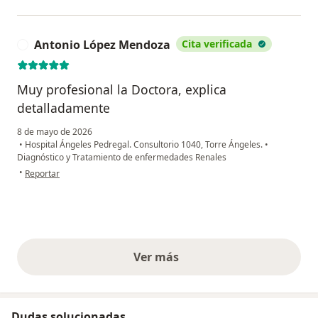
Antonio López Mendoza
Cita verificada
A
Muy profesional la Doctora, explica
detalladamente
8 de mayo de 2026
•
Hospital Ángeles Pedregal. Consultorio 1040, Torre Ángeles.
•
Diagnóstico y Tratamiento de enfermedades Renales
en opinión del usuario Antonio López Mendoza
•
Reportar
Ver más
opiniones anteriores
Dudas solucionadas