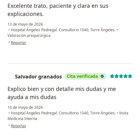
Excelente trato, paciente y clara en sus
explicaciones.
13 de mayo de 2026
•
Hospital Ángeles Pedregal. Consultorio 1040, Torre Ángeles.
•
Valoración prequirúrgica
en opinión del usuario Jose Yáñez
•
Reportar
Salvador granados
Cita verificada
S
Explico bien y con detalle mis dudas y me
ayuda a mis dudas
10 de mayo de 2026
•
Hospital Ángeles Pedregal. Consultorio 1040, Torre Ángeles.
•
Visita
Medicina Interna
en opinión del usuario Salvador granados
•
Reportar