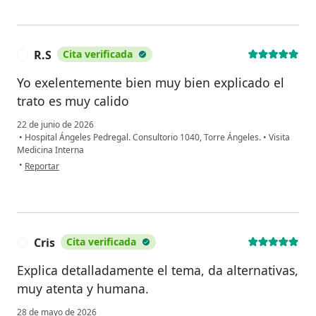
R.S
Cita verificada
R
Yo exelentemente bien muy bien explicado el
trato es muy calido
22 de junio de 2026
•
Hospital Ángeles Pedregal. Consultorio 1040, Torre Ángeles.
•
Visita
Medicina Interna
en opinión del usuario R.S
•
Reportar
Cris
Cita verificada
C
Explica detalladamente el tema, da alternativas,
muy atenta y humana.
28 de mayo de 2026