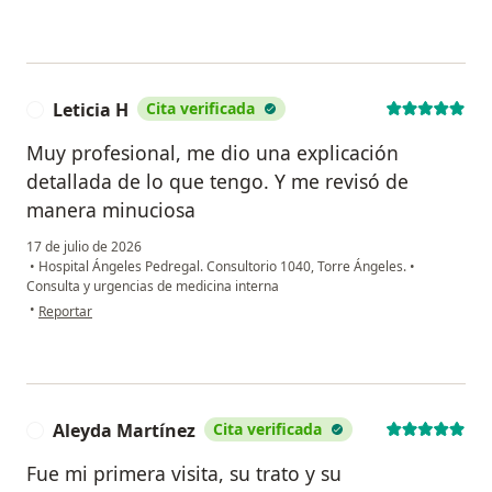
Leticia H
Cita verificada
L
Muy profesional, me dio una explicación
detallada de lo que tengo. Y me revisó de
manera minuciosa
17 de julio de 2026
•
Hospital Ángeles Pedregal. Consultorio 1040, Torre Ángeles.
•
Consulta y urgencias de medicina interna
en opinión del usuario Leticia H
•
Reportar
Aleyda Martínez
Cita verificada
A
Fue mi primera visita, su trato y su