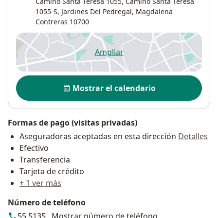
Camino Santa Teresa 1055,
Camino Santa Teresa
1055-S,
Jardines Del Pedregal
,
Magdalena
Contreras
10700
Ampliar
se abre en una nueva pestañ
Disponibilidad
Mostrar el calendario
Formas de pago (visitas privadas)
Aseguradoras aceptadas en esta dirección
Detalles
Efectivo
Transferencia
Tarjeta de crédito
+ 1 ver más
Número de teléfono
55 5135...
Mostrar número de teléfono