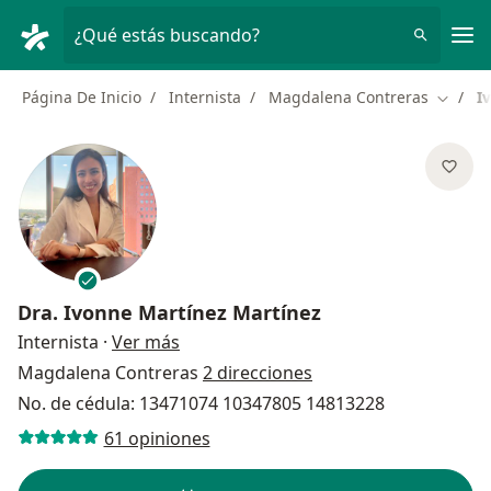
Men
¿Qué estás buscando?
Página De Inicio
Internista
Magdalena Contreras
I
Cambia
Dra.
Ivonne Martínez Martínez
sobre las especializaciones
Internista
·
Ver más
Magdalena Contreras
2 direcciones
No. de cédula: 13471074 10347805 14813228
61 opiniones