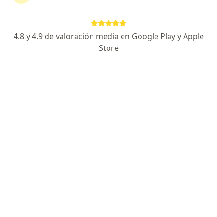
Agendar cita
Enviar mensaje
4.8 y 4.9 de valoración media en Google Play y Apple
Store
Especialista de confianza
Los pacientes vuelven a su consulta de forma
recurrente
Experiencia
Servicios y precios
Consultorios
Experiencia
3
Formación
Hola ,buenos días, cómo cirujano ortopedista me
encargo del sistema músculo esquelético, mi prioridad