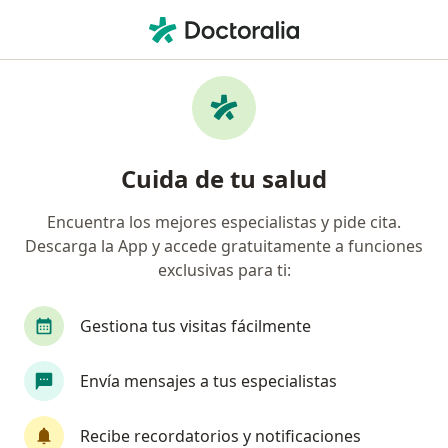
Men
¿Qué estás buscando?
Página De Inicio
Ortopedista
Ecatepec De Morelos
Cambi
Cuida de tu salud
Encuentra los mejores especialistas y pide cita.
Descarga la App y accede gratuitamente a funciones
exclusivas para ti:
Dr.
Israel Lluvias Pineda
sobre las especializaciones
Ortopedista
·
Ver más
Gestiona tus visitas fácilmente
Ecatepec de Morelos
2 direcciones
No. de cédula: 10589827
Envía mensajes a tus especialistas
178 opiniones
Recibe recordatorios y notificaciones