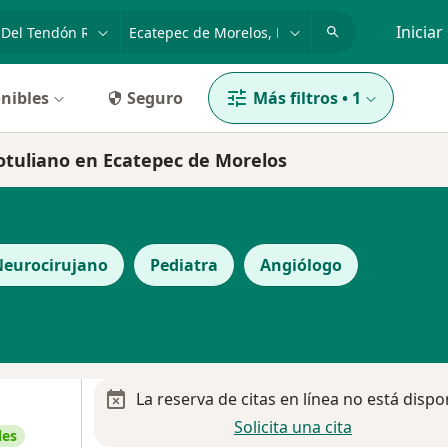
dad, enfermedad o nombre
p. ej. Guadalajara
Iniciar
nibles
Seguro
Más filtros
•
1
rotuliano en Ecatepec de Morelos
eurocirujano
Pediatra
Angiólogo
La reserva de citas en línea no está dispo
Solicita una cita
les