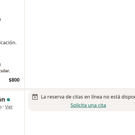
a
icación.
a
ular.
$800
La reserva de citas en línea no está dispo
rán
Solicita una cita
·
Ver
o