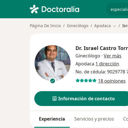
especiali
Página De Inicio
Ginecólogo
Apodaca
Is
Cambiar
Dr.
Israel Castro Tor
sob
Ginecólogo
·
Ver más
Apodaca
1 dirección
No. de cédula: 9029778
18 opiniones
Información de contacto
Experiencia
Servicios y precios
Co