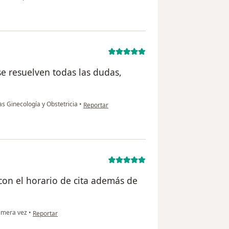
se resuelven todas las dudas,
en opinión del usuario Sonia castillo
as Ginecología y Obstetricia
•
Reportar
on el horario de cita además de
en opinión del usuario Yenica
imera vez
•
Reportar