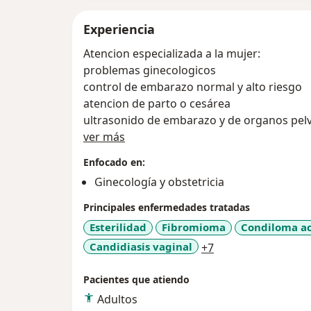
Experiencia
Atencion especializada a la mujer:
problemas ginecologicos
control de embarazo normal y alto riesgo
atencion de parto o cesárea
ultrasonido de embarazo y de organos pel
Sobre mí
deteccion oportuna de cancer (Papanicola
ver más
Sangrados anormales e infecciones vagina
Enfocado en:
atencion a la mujer en menopausia
Ginecología y obstetricia
atencion a problemas de fertilidad
cirugia ginecologica: Utero y ovarios
Principales enfermedades tratadas
Esterilidad
Fibromioma
Condiloma a
a11y_sr_more_dis
Candidiasis vaginal
+7
Pacientes que atiendo
Adultos