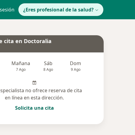
 sesión
¿Eres profesional de la salud?
 cita en Doctoralia
Mañana
Sáb
Dom
Lun
Mar
7 Ago
8 Ago
9 Ago
10 Ago
11 Ag
especialista no ofrece reserva de cita
en línea en esta dirección.
Solicita una cita
solucionadas (12)