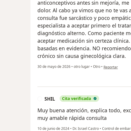
anticonceptivos antes sin mejoría, me
dolor. Al cabo ya vimos que no te vas a
consulta fue sarcástico y poco empátic
especialista a aceptar primero el trat
diagnóstico alterno. Como paciente me
aceptar medicación sin certeza clínica
basadas en evidencia. NO recomiendo 
crónico sin causa ginecológica clara.
en opinión del us
30 de mayo de 2026
•
otro lugar
•
Otro
•
Reportar
SHIL
Cita verificada
S
Muy buena atención, explica todo, exc
muy amable rápida consulta
10 de junio de 2024
•
Dr. Israel Castro
•
Control de embar