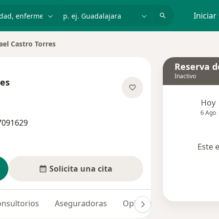
dad, enfermedad o nombre
p. ej. Guadalajara
Iniciar
rael Castro Torres
 de ciudad
Reserva de
Inactivo
res
re las especializaciones
Hoy
6 Ago
 7091629
Este 
Solicita una cita
nsultorios
Aseguradoras
Opiniones (18)
Dudas 