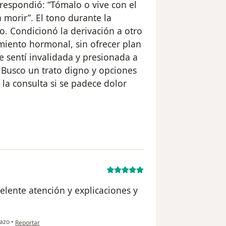
 respondió: “Tómalo o vive con el
 morir”. El tono durante la
o. Condicionó la derivación a otro
amiento hormonal, sin ofrecer plan
 sentí invalidada y presionada a
. Busco un trato digno y opciones
la consulta si se padece dolor
uario L.P.
elente atención y explicaciones y
en opinión del usuario SHIL
azo
•
Reportar