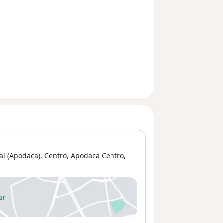
l (Apodaca), Centro,
Apodaca Centro
,
ar
 abre en una nueva pestaña