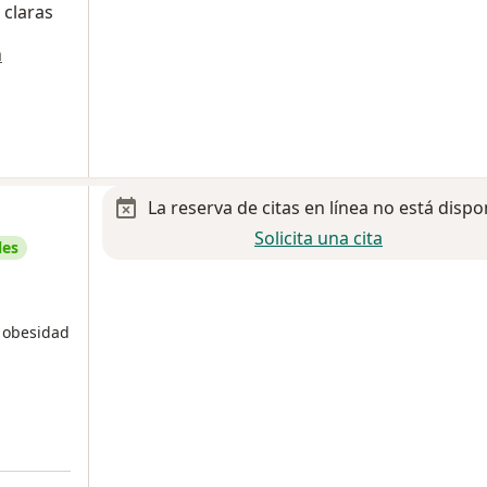
 claras
a
La reserva de citas en línea no está dispo
Solicita una cita
les
n obesidad