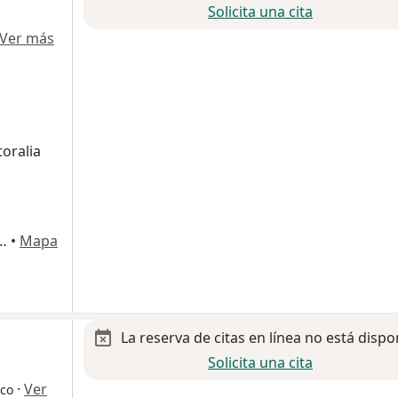
Solicita una cita
Ver más
toralia
Pérez Verdia, Colonia Ladrón de Guevara, Guadalajara
•
Mapa
La reserva de citas en línea no está dispo
Solicita una cita
·
Ver
ico