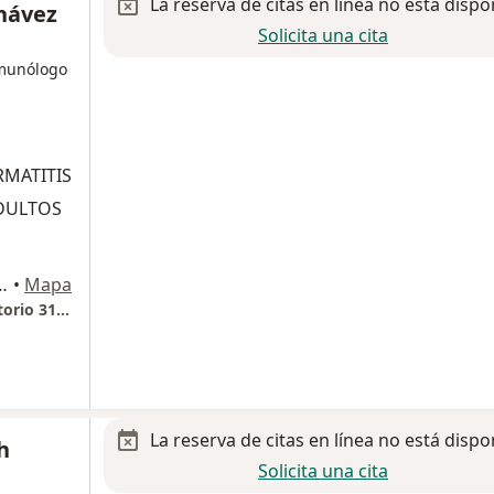
La reserva de citas en línea no está dispo
Chávez
Solicita una cita
nmunólogo
ERMATITIS
ADULTOS
. 1401, Tlajomulco de Zuñiga
•
Mapa
Centro Médico Puerta de Hierro Sur, Consultorio 31, Piso 3
La reserva de citas en línea no está dispo
h
Solicita una cita