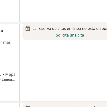
La reserva de citas en línea no está dispo
co
Solicita una cita
er más
arena 911, Zapopan
•
Mapa
HOSPITAL REAL SAN JOSÉ VALLE REAL Piso 7 Consultorio 12A