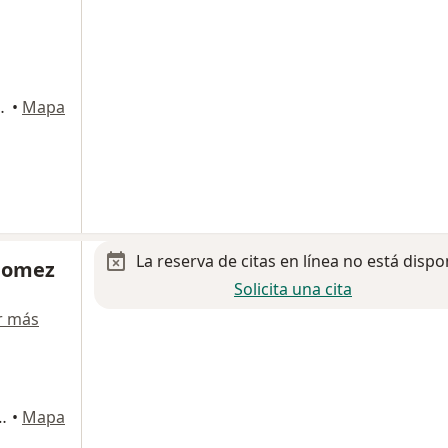
or 12, Guadalajara
•
Mapa
La reserva de citas en línea no está dispo
 Gomez
Solicita una cita
r más
Torre C Consultorio 305C, Zapopan
•
Mapa