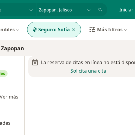
dad, enfermedad o nombre
p. ej. Guadalajara
Iniciar
nibles
Seguro:
Sofía
Más filtros
n Zapopan
La reserva de citas en línea no está dispo
Solicita una cita
les
Ver más
dades