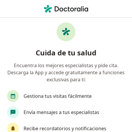
Men
Internista • Magdalena Contreras, CDMX
Filtros
Seguro:
Seguros Monterrey
Internistas recomendados de Seguros
Cuida de tu salud
Monterrey en Magdalena Contreras
Encuentra los mejores especialistas y pide cita.
Descarga la App y accede gratuitamente a funciones
exclusivas para ti:
Gestiona tus visitas fácilmente
Envía mensajes a tus especialistas
Destacado
Dr. Edgar Alain Esparza Aguilar
Recibe recordatorios y notificaciones
·
Ver más
Internista