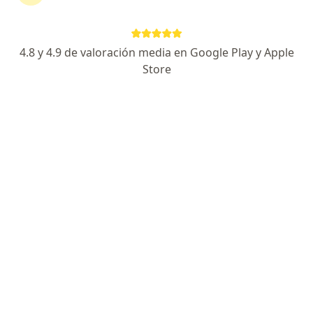
364 opiniones
Especialista de confianza
4.8 y 4.9 de valoración media en Google Play y Apple
Av. Miguel Alemán 386, 67123 Guadalupe, N.L., Guadalupe
•
Mapa
Store
AUNA DOCTORS HOSPITAL EAST
Acepta Seguros Monterrey
Primera visita medicina interna
Este especialista no ofrece reserva de cita en línea en esta dirección.
Solicita una cita