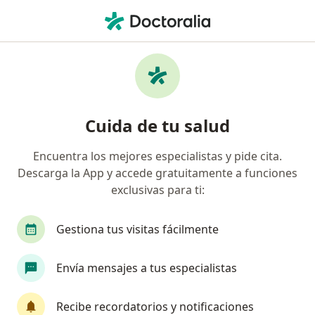
Men
Internista • Guadalupe, Nuevo Léon
Filtros
Seguro:
Seguros Monterrey
Internistas recomendados de Seguros
Cuida de tu salud
Monterrey en Guadalupe
Encuentra los mejores especialistas y pide cita.
Descarga la App y accede gratuitamente a funciones
exclusivas para ti:
Gestiona tus visitas fácilmente
Envía mensajes a tus especialistas
Destacado
Dr. Ricardo Cárdenas García
Recibe recordatorios y notificaciones
·
Ver más
Internista