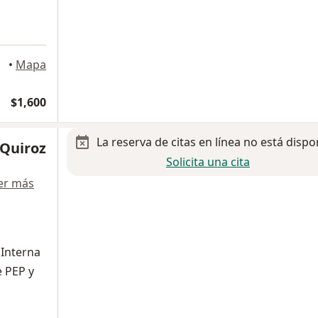
xico
•
Mapa
$1,600
La reserva de citas en línea no está dispo
 Quiroz
Solicita una cita
er más
 Interna
e PEP y