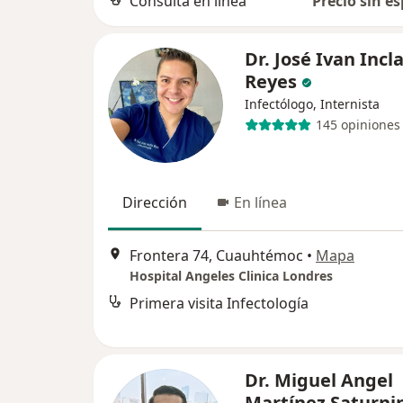
Consulta en línea
Precio sin es
Dr. José Ivan Incl
Reyes
Infectólogo, Internista
145 opiniones
Dirección
En línea
Frontera 74, Cuauhtémoc
•
Mapa
Hospital Angeles Clinica Londres
Primera visita Infectología
Dr. Miguel Angel
Martínez Saturni