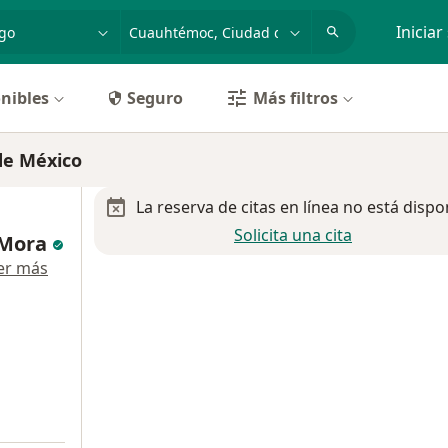
dad, enfermedad o nombre
p. ej. Guadalajara
Iniciar
nibles
Seguro
Más filtros
de México
La reserva de citas en línea no está dispo
Solicita una cita
-Mora
er más