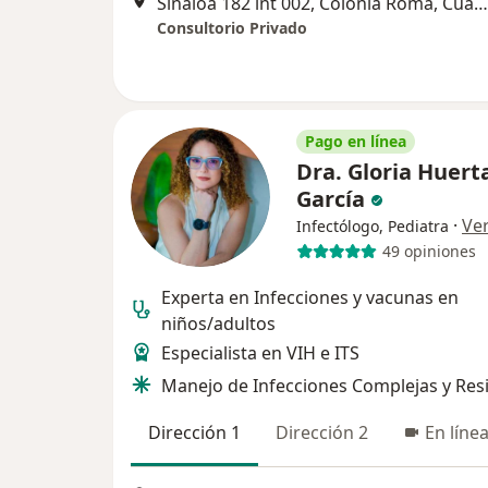
Sinaloa 182 int 002, Colonia Roma, Cuauhtémoc
Consultorio Privado
Pago en línea
Dra. Gloria Huert
García
·
Ve
Infectólogo, Pediatra
49 opiniones
Experta en Infecciones y vacunas en
niños/adultos
Especialista en VIH e ITS
Manejo de Infecciones Complejas y Res
Dirección 1
Dirección 2
En líne