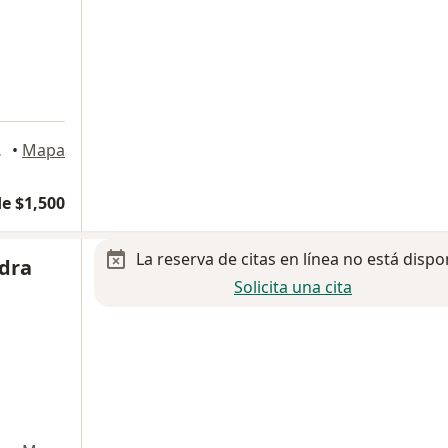
a
uhtémoc
•
Mapa
e $1,500
La reserva de citas en línea no está dispo
ndra
Solicita una cita