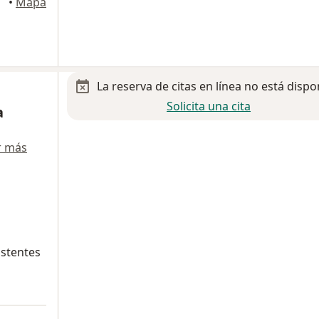
•
Mapa
La reserva de citas en línea no está dispo
Solicita una cita
a
r más
istentes
a