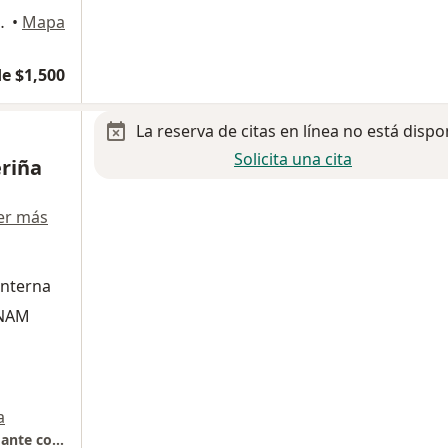
 506, Cuauhtémoc
•
Mapa
e $1,500
La reserva de citas en línea no está dispo
Solicita una cita
eriña
er más
Interna
UNAM
a
Hospital Angeles Metropolitano, Torre Diamante consultorio 410.