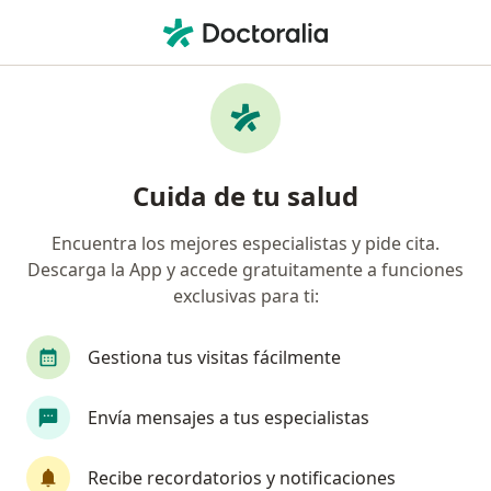
Men
Infectólogo • Nápoles, Ciudad de México, CDMX
Filtros
Seguro
Mapa
Infectólogos en Nápoles, Ciudad de México
Cuida de tu salud
Encuentra los mejores especialistas y pide cita.
Descarga la App y accede gratuitamente a funciones
exclusivas para ti:
Gestiona tus visitas fácilmente
Pago en línea
Pagos a meses disponibles
Envía mensajes a tus especialistas
Dr. Estefano Rojas Castañeda
·
Ver más
Infectólogo, Internista
Recibe recordatorios y notificaciones
11 opiniones