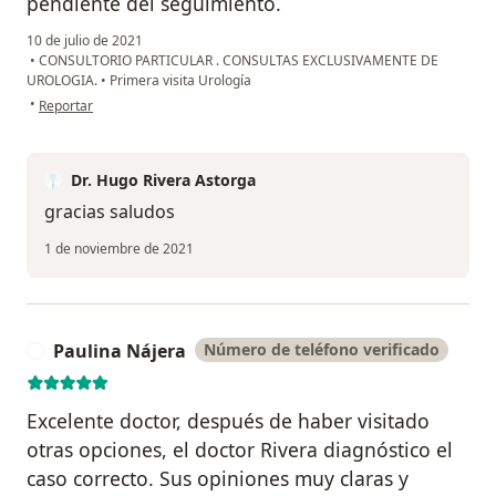
pendiente del seguimiento.
10 de julio de 2021
•
CONSULTORIO PARTICULAR . CONSULTAS EXCLUSIVAMENTE DE
UROLOGIA.
•
Primera visita Urología
en opinión del usuario FR
•
Reportar
Dr. Hugo Rivera Astorga
gracias saludos
1 de noviembre de 2021
Paulina Nájera
Número de teléfono verificado
P
Excelente doctor, después de haber visitado
otras opciones, el doctor Rivera diagnóstico el
caso correcto. Sus opiniones muy claras y