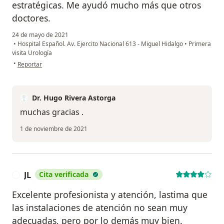
estratégicas. Me ayudó mucho más que otros
doctores.
24 de mayo de 2021
•
Hospital Español. Av. Ejercito Nacional 613 - Miguel Hidalgo
•
Primera
visita Urología
en opinión del usuario Paulina Nájera
•
Reportar
Dr. Hugo Rivera Astorga
muchas gracias .
1 de noviembre de 2021
JL
Cita verificada
J
Excelente profesionista y atención, lastima que
las instalaciones de atención no sean muy
adecuadas, pero por lo demás muy bien.