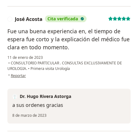
José Acosta
Cita verificada
J
Fue una buena experiencia en, el tiempo de
espera fue corto y la explicación del médico fue
clara en todo momento.
11 de enero de 2023
•
CONSULTORIO PARTICULAR . CONSULTAS EXCLUSIVAMENTE DE
UROLOGIA.
•
Primera visita Urología
en opinión del usuario José Acosta
•
Reportar
Dr. Hugo Rivera Astorga
a sus ordenes gracias
8 de marzo de 2023