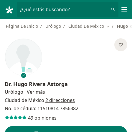
Men
¿Qué estás buscando?
Página De Inicio
Urólogo
Ciudad De México
Hugo R
Cambiar de 
Dr.
Hugo Rivera Astorga
sobre las especializaciones
Urólogo
·
Ver más
Ciudad de México
2 direcciones
No. de cédula: 11510814 7856382
49 opiniones