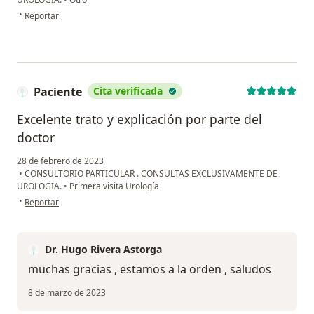
en opinión del usuario Héctor Miguel Martínez Aguirre
•
Reportar
Paciente
Cita verificada
Excelente trato y explicación por parte del
doctor
28 de febrero de 2023
•
CONSULTORIO PARTICULAR . CONSULTAS EXCLUSIVAMENTE DE
UROLOGIA.
•
Primera visita Urología
en opinión del usuario Paciente
•
Reportar
Dr. Hugo Rivera Astorga
muchas gracias , estamos a la orden , saludos
8 de marzo de 2023