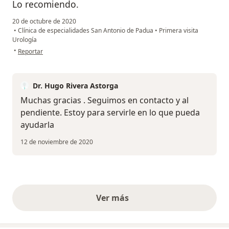
Lo recomiendo.
20 de octubre de 2020
•
Clínica de especialidades San Antonio de Padua
•
Primera visita
Urología
en opinión del usuario Tere M.
•
Reportar
Dr. Hugo Rivera Astorga
Muchas gracias . Seguimos en contacto y al
pendiente. Estoy para servirle en lo que pueda
ayudarla
12 de noviembre de 2020
Ver más
opiniones anteriores