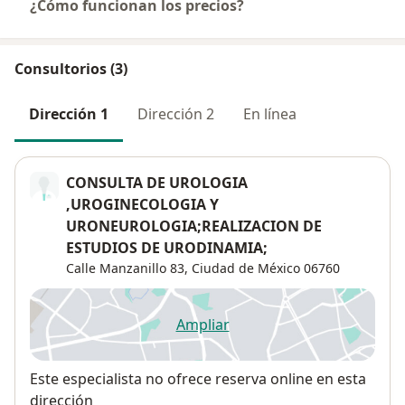
¿Cómo funcionan los precios?
Consultorios (3)
Dirección 1
Dirección 2
En línea
CONSULTA DE UROLOGIA
,UROGINECOLOGIA Y
URONEUROLOGIA;REALIZACION DE
ESTUDIOS DE URODINAMIA;
Calle Manzanillo 83,
Ciudad de México
06760
Ampliar
se abre en una nueva pestañ
Disponibilidad
Este especialista no ofrece reserva online en esta
dirección