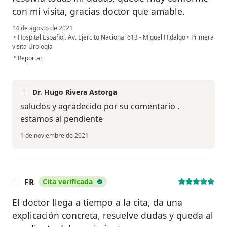
con mi visita, gracias doctor que amable.
14 de agosto de 2021
•
Hospital Español. Av. Ejercito Nacional 613 - Miguel Hidalgo
•
Primera
visita Urología
en opinión del usuario Atziry Torres
•
Reportar
Dr. Hugo Rivera Astorga
saludos y agradecido por su comentario .
estamos al pendiente
1 de noviembre de 2021
FR
Cita verificada
F
El doctor llega a tiempo a la cita, da una
explicación concreta, resuelve dudas y queda al