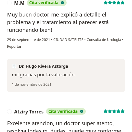
M.M
Cita verificada
M
Muy buen doctor, me explicó a detalle el
problema y el tratamiento al parecer está
funcionando bien!
29 de septiembre de 2021
•
CIUDAD SATELITE
•
Consulta de Urología
•
en opinión del usuario M.M
Reportar
Dr. Hugo Rivera Astorga
mil gracias por la valoración.
1 de noviembre de 2021
Atziry Torres
Cita verificada
A
Excelente atencion, un doctor super atento,
resolvia todas mi dudas, quede muy conforme