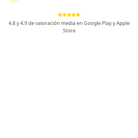
148 opiniones
Especialista de confianza
4.8 y 4.9 de valoración media en Google Play y Apple
Tlacotalpan 59, Roma Sur, Cuauhtémoc, Ciudad de México
•
Mapa
Store
Hospital Ángeles Metropolitano- Consulta urologica
Acepta GNP Seguros
Primera visita Urología
Este especialista no ofrece reserva de cita en línea en esta dirección.
Solicita una cita