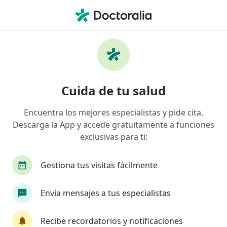
Men
Urólogo • Ciudad de México, CDMX
Filtros
Seguro:
GNP Seguros
Urólogos recomendados de GNP Seguros en
Cuida de tu salud
Ciudad de México
Encuentra los mejores especialistas y pide cita.
Descarga la App y accede gratuitamente a funciones
exclusivas para ti:
Gestiona tus visitas fácilmente
Envía mensajes a tus especialistas
Destacado
Dr. Elias Dahlhaus Rached
Recibe recordatorios y notificaciones
·
Ver más
Urólogo