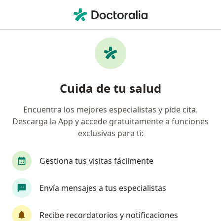
Men
Hematólogo • Chihuahua, Chihuahua
Filtros
Seguro:
Bupa México
Hematólogos recomendados de Bupa
Cuida de tu salud
México en Chihuahua
Encuentra los mejores especialistas y pide cita.
Descarga la App y accede gratuitamente a funciones
exclusivas para ti:
Gestiona tus visitas fácilmente
Envía mensajes a tus especialistas
Dr. Victor Mingura Ledezma
·
Ver más
Hematólogo, Internista
Recibe recordatorios y notificaciones
39 opiniones