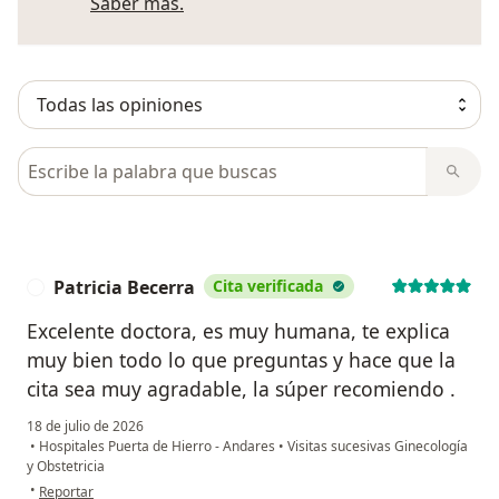
Más información sobre opiniones
Saber más.
Busca en opiniones
Patricia Becerra
Cita verificada
P
Excelente doctora, es muy humana, te explica
muy bien todo lo que preguntas y hace que la
cita sea muy agradable, la súper recomiendo .
18 de julio de 2026
•
Hospitales Puerta de Hierro - Andares
•
Visitas sucesivas Ginecología
y Obstetricia
en opinión del usuario Patricia Becerra
•
Reportar