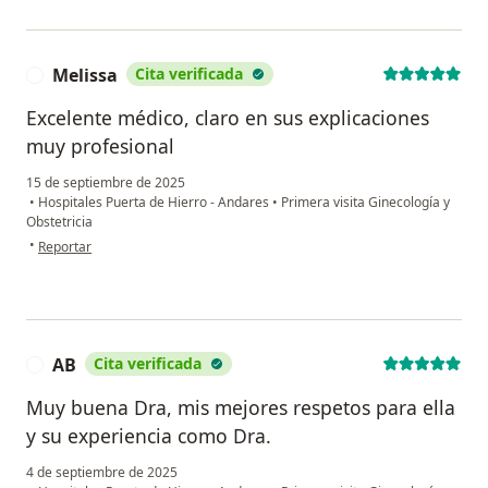
Melissa
Cita verificada
M
Excelente médico, claro en sus explicaciones
muy profesional
15 de septiembre de 2025
•
Hospitales Puerta de Hierro - Andares
•
Primera visita Ginecología y
Obstetricia
en opinión del usuario Melissa
•
Reportar
AB
Cita verificada
A
Muy buena Dra, mis mejores respetos para ella
y su experiencia como Dra.
4 de septiembre de 2025