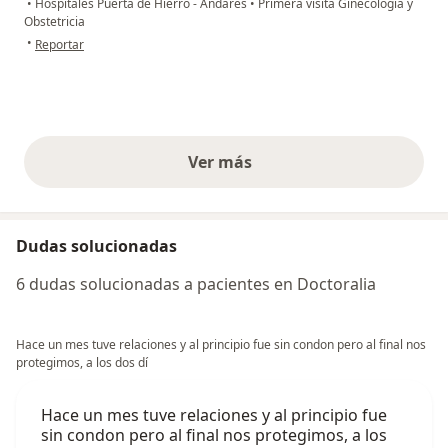
•
Hospitales Puerta de Hierro - Andares
•
Primera visita Ginecología y
Obstetricia
en opinión del usuario AB
•
Reportar
Ver más
opiniones anteriores
Dudas solucionadas
6 dudas solucionadas a pacientes en Doctoralia
Hace un mes tuve relaciones y al principio fue sin condon pero al final nos
protegimos, a los dos dí
Hace un mes tuve relaciones y al principio fue
sin condon pero al final nos protegimos, a los