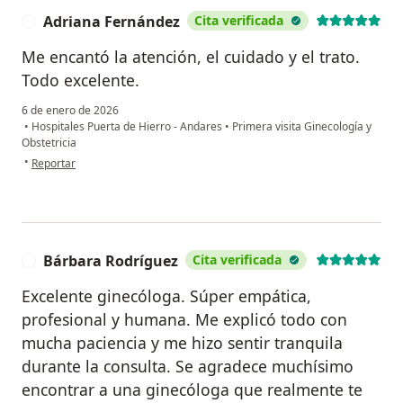
Adriana Fernández
Cita verificada
A
Me encantó la atención, el cuidado y el trato.
Todo excelente.
6 de enero de 2026
•
Hospitales Puerta de Hierro - Andares
•
Primera visita Ginecología y
Obstetricia
en opinión del usuario Adriana Fernández
•
Reportar
Bárbara Rodríguez
Cita verificada
B
Excelente ginecóloga. Súper empática,
profesional y humana. Me explicó todo con
mucha paciencia y me hizo sentir tranquila
durante la consulta. Se agradece muchísimo
encontrar a una ginecóloga que realmente te