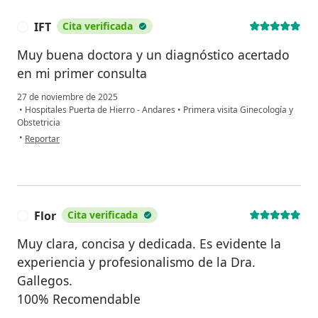
IFT
Cita verificada
I
Muy buena doctora y un diagnóstico acertado
en mi primer consulta
27 de noviembre de 2025
•
Hospitales Puerta de Hierro - Andares
•
Primera visita Ginecología y
Obstetricia
en opinión del usuario IFT
•
Reportar
Flor
Cita verificada
F
Muy clara, concisa y dedicada. Es evidente la
experiencia y profesionalismo de la Dra.
Gallegos.
100% Recomendable