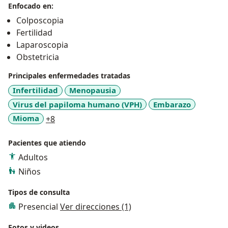
Enfocado en:
Colposcopia
Fertilidad
Laparoscopia
Obstetricia
Principales enfermedades tratadas
Infertilidad
Menopausia
Virus del papiloma humano (VPH)
Embarazo
a11y_sr_more_diseases
Mioma
+8
Pacientes que atiendo
Adultos
Niños
Tipos de consulta
Presencial
Ver direcciones (1)
Fotos y videos