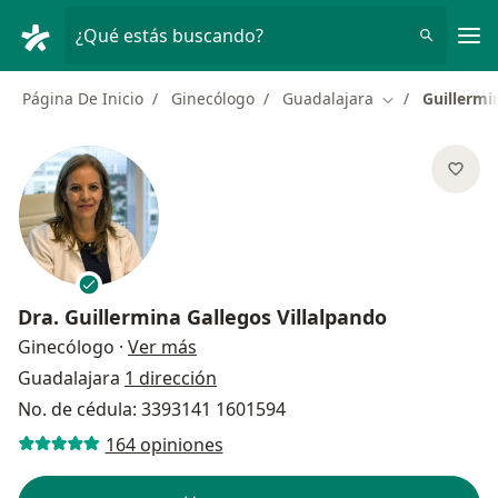
Men
¿Qué estás buscando?
Página De Inicio
Ginecólogo
Guadalajara
Guillermi
Cambiar de ciu
Dra.
Guillermina Gallegos Villalpando
sobre las especializaciones
Ginecólogo
·
Ver más
Guadalajara
1 dirección
No. de cédula: 3393141 1601594
164 opiniones