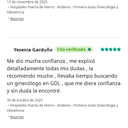
13 de noviembre de 2025
•
Hospitales Puerta de Hierro - Andares
•
Primera visita Ginecología y
Obstetricia
en opinión del usuario Flor
•
Reportar
Yesenia Garduño
Cita verificada
Y
Me dio mucha confianza , me explicó
detalladamente todas mis dudas , la
recomiendo mucho , llevaba tiempo buscando
un ginecólogo en GDL , que me diera confianza
y sin duda la encontré.
30 de octubre de 2025
•
Hospitales Puerta de Hierro - Andares
•
Primera visita Ginecología y
Obstetricia
en opinión del usuario Yesenia Garduño
•
Reportar