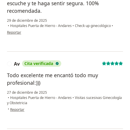
escuche y te haga sentir segura. 100%
recomendada.
29 de diciembre de 2025
•
Hospitales Puerta de Hierro - Andares
•
Check up ginecológico
•
en opinión del usuario Bárbara Rodríguez
Reportar
Av
Cita verificada
A
Todo excelente me encantó todo muy
profesional:)))
27 de diciembre de 2025
•
Hospitales Puerta de Hierro - Andares
•
Visitas sucesivas Ginecología
y Obstetricia
en opinión del usuario Av
•
Reportar