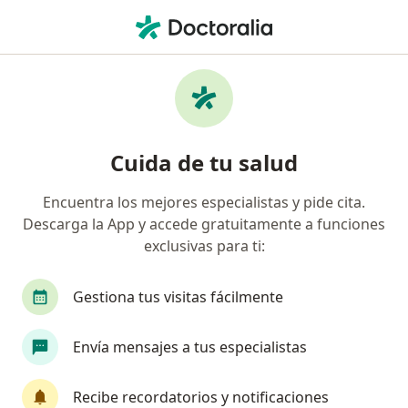
Men
Ginecólogo • Toluca, México
Filtros
Seguro:
Zurich
Ma
Ginecólogos recomendados de Zurich en
Cuida de tu salud
Toluca
Encuentra los mejores especialistas y pide cita.
Descarga la App y accede gratuitamente a funciones
exclusivas para ti:
Gestiona tus visitas fácilmente
Envía mensajes a tus especialistas
Destacado
Dra. Dayana García Alvarez
Recibe recordatorios y notificaciones
·
Ver más
Ginecóloga