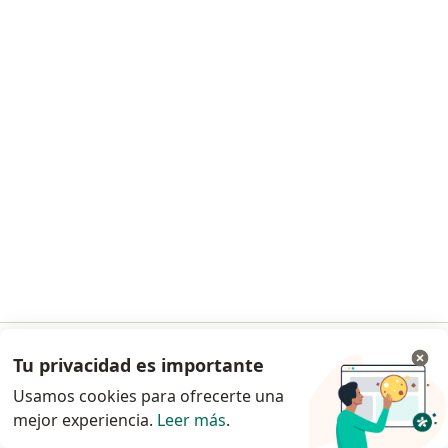
Dr. Omar Castillejos Lopez
·
Ver más
Ginecólogo
EDIFICIO ULTRALASER Emiliano Zapata No.201 esquina Juan Aldama Toluca, Estado de Mexico, Toluca
•
Mapa
Ob Medical Group
Acepta Zurich
Primera visita Ginecología y Obstetricia
Este especialista no ofrece reserva de cita en línea en esta dirección.
Solicita una cita
Tu privacidad es importante
Ir a la app
Usamos cookies para ofrecerte una
mejor experiencia.
Leer más
.
Continuar en el navegador