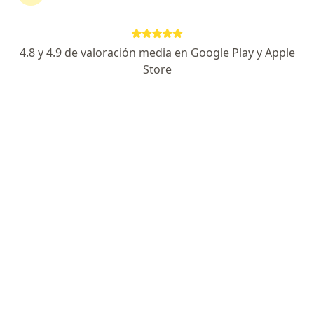
Especialista de confianza
Carretera Xalapa Veracruz 91198, Xalapa
•
Mapa
Consultorio 130, Hospital Angeles Xalapa
4.8 y 4.9 de valoración media en Google Play y Apple
Visitas sucesivas Gastroenterología
Precio sin especificar
Store
Este especialista no ofrece reserva de cita en línea en esta dirección.
Solicita una cita
Dra. Devit Saraí Moraga Sánchez
·
Ver más
Gastroenteróloga pediátrica, Pediatra
21 opiniones