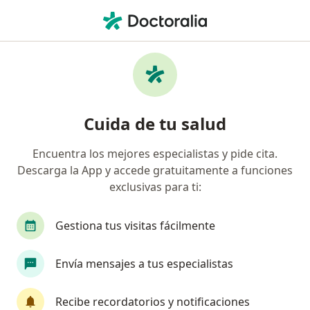
Men
Gastroenterólogo Pediátrico • Xalapa, Veracruz
Filtros
Mapa
Gastroenterólogos pediátricos en Xalapa
Cuida de tu salud
Encuentra los mejores especialistas y pide cita.
Descarga la App y accede gratuitamente a funciones
exclusivas para ti:
Gestiona tus visitas fácilmente
Dr. Luis Antonio Díaz Vega
Envía mensajes a tus especialistas
·
Ver más
Gastroenterólogo pediátrico, Pediatra
1244 opiniones
Recibe recordatorios y notificaciones