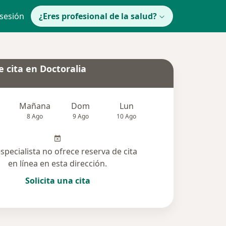
 sesión
¿Eres profesional de la salud?
 cita en Doctoralia
Mañana
Dom
Lun
Mar
Mié
8 Ago
9 Ago
10 Ago
11 Ago
12 Ag
especialista no ofrece reserva de cita
en línea en esta dirección.
Solicita una cita