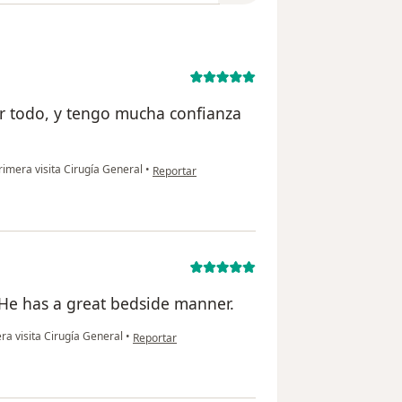
r todo, y tengo mucha confianza
en opinión del usuario Jeremy Satterfield
imera visita Cirugía General
•
Reportar
 He has a great bedside manner.
en opinión del usuario Jonathan arland
ra visita Cirugía General
•
Reportar