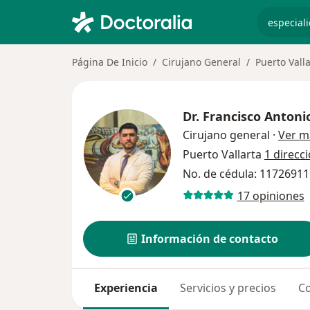
especiali
Página De Inicio
Cirujano General
Puerto Vall
Dr.
Francisco Antoni
Cirujano general
·
Ver m
Puerto Vallarta
1 direcc
No. de cédula: 1172691
17 opiniones
Información de contacto
Experiencia
Servicios y precios
Co