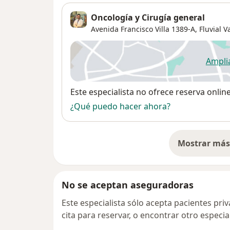
Oncología y Cirugía general
Avenida Francisco Villa 1389-A,
Fluvial V
Ampli
se
Disponibilidad
Este especialista no ofrece reserva onlin
¿Qué puedo hacer ahora?
Mostrar más 
so
No se aceptan aseguradoras
Este especialista sólo acepta pacientes pr
cita para reservar, o encontrar otro especi