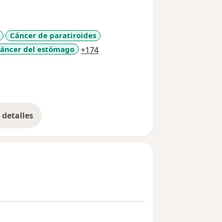
Cáncer de paratiroides
a11y_sr_more_diseases
áncer del estómago
+174
detalles
bre la experiencia