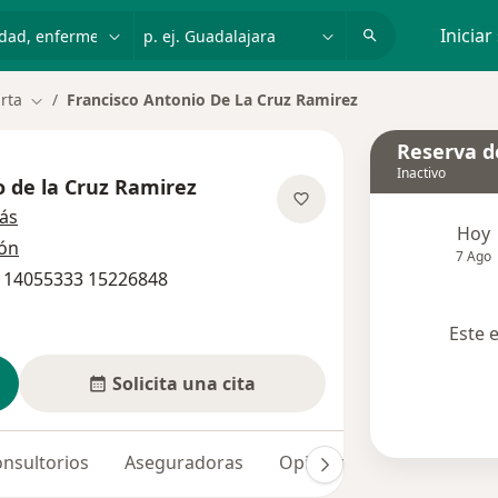
dad, enfermedad o nombre
p. ej. Guadalajara
Iniciar
arta
Francisco Antonio De La Cruz Ramirez
Cambiar de ciudad
Reserva de
Inactivo
o de la Cruz Ramirez
sobre las especializaciones
ás
Hoy
ión
7 Ago
1 14055333 15226848
Este 
Solicita una cita
nsultorios
Aseguradoras
Opiniones (17)