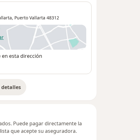
allarta
,
Puerto Vallarta
48312
ar
 abre en una nueva pestaña
e en esta dirección
detalles
bre la dirección
ivados. Puede pagar directamente la
alista que acepte su aseguradora.