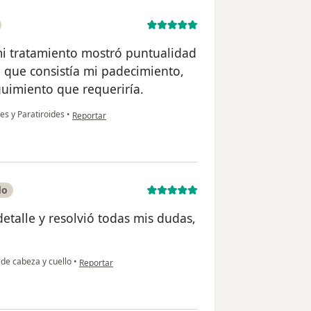
mi tratamiento mostró puntualidad
 que consistía mi padecimiento,
guimiento que requeriría.
en opinión del usuario Jessica
des y Paratiroides
•
Reportar
do
etalle y resolvió todas mis dudas,
en opinión del usuario Edgar PV
 de cabeza y cuello
•
Reportar