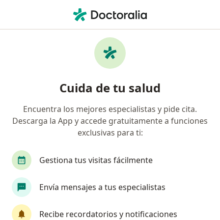
Men
Bocio • Puerto Vallarta, Jalisco
Filtros
• 1
Seguro
Mapa
Especialistas en Bocio en Puerto Vallarta
Cuida de tu salud
Encuentra los mejores especialistas y pide cita.
¿Qué especialidad estás buscando?
Descarga la App y accede gratuitamente a funciones
Cirujano general
Internista
Cirujano onc
exclusivas para ti:
Gestiona tus visitas fácilmente
Envía mensajes a tus especialistas
Recibe recordatorios y notificaciones