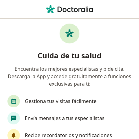
Men
Fisioterapeuta • Monterrey, Nuevo Léon
Filtros
Seguro
Mapa
Fisioterapeutas en Monterrey
Cuida de tu salud
Encuentra los mejores especialistas y pide cita.
Descarga la App y accede gratuitamente a funciones
exclusivas para ti:
Gestiona tus visitas fácilmente
Destacado
Envía mensajes a tus especialistas
Lic. Julieta Olivera Chilaca
·
Ver más
Fisioterapeuta
Recibe recordatorios y notificaciones
21 opiniones