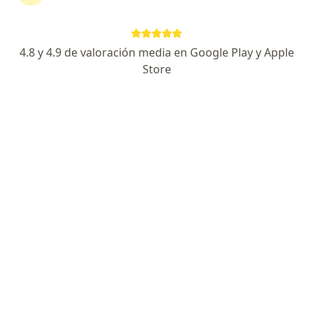
Eugenio Garza Sada 6115 Interior 205, Monterrey
•
Mapa
FisioVite
4.8 y 4.9 de valoración media en Google Play y Apple
Primera visita Fisioterapia
$600
Store
Este especialista no ofrece reserva de cita en línea en esta dirección.
Solicita una cita
Destacado
Lic. Christian Horacio Jácome García
·
Ver más
Fisioterapeuta