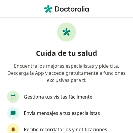
Men
Fisioterapeuta • Lomas Del Campestre Ii, Aguascalientes, Aguascalientes
Filtros
Seguro
Mapa
Fisioterapeutas en Lomas Del Campestre Ii,
Cuida de tu salud
Aguascalientes
Encuentra los mejores especialistas y pide cita.
Descarga la App y accede gratuitamente a funciones
exclusivas para ti:
Gestiona tus visitas fácilmente
Envía mensajes a tus especialistas
Lic. Carlos Mijares
·
Ver más
Fisioterapeuta
Recibe recordatorios y notificaciones
85 opiniones