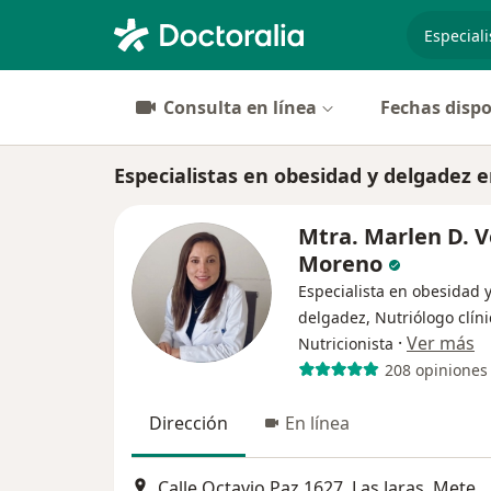
especiali
Consulta en línea
Fechas dispo
Especialistas en obesidad y delgadez 
Mtra. Marlen D. 
Moreno
Especialista en obesidad 
delgadez, Nutriólogo clíni
·
Ver más
Nutricionista
208 opiniones
Dirección
En línea
Calle Octavio Paz 1627, Las Jaras, Metepec