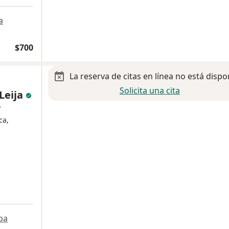
a
$700
La reserva de citas en línea no está dispo
Solicita una cita
 Leija
y
ca,
pa