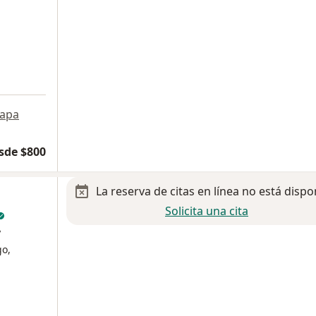
apa
sde $800
La reserva de citas en línea no está dispo
Solicita una cita
y
go,