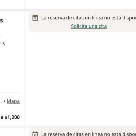
La reserva de citas en línea no está dispo
os
Solicita una cita
y
ca,
a
omínguez 472, Metepec
•
Mapa
e $1,200
La reserva de citas en línea no está dispo