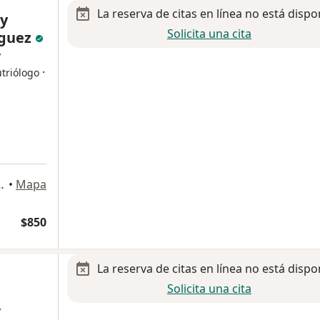
La reserva de citas en línea no está dispo
ly
Solicita una cita
nguez
y
·
triólogo
omínguez 302, Metepec
•
Mapa
$850
La reserva de citas en línea no está dispo
Solicita una cita
y