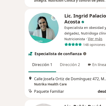
Integra. Nutrición Clínica y control de peso.
Lic. Ingrid Palaci
Acosta
Especialista en obesidad 
delgadez, Nutrióloga clíni
·
Ver más
Nutricionista
148 opiniones
Especialista de confianza
Dirección 1
Dirección 2
En líne
Calle Josefa Ortiz de D
Nutrika Health Care
Paquete Familiar
desd