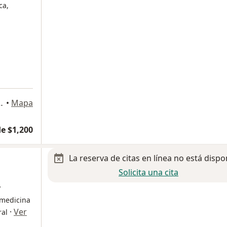
ca,
a
omínguez 472, Metepec
•
Mapa
e $1,200
La reserva de citas en línea no está dispo
Solicita una cita
y
 medicina
·
Ver
ral