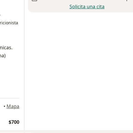
Solicita una cita
y
ricionista
nicas.
na)
a
•
Mapa
$700