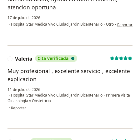
atencion oportuna
17 de julio de 2026
en opinión de
•
Hospital Star Médica Vivo Ciudad Jardin Bicentenario
•
Otro
•
Reportar
Valeria
Cita verificada
V
Muy profesional , excelente servicio , excelente
explicacion
11 de julio de 2026
•
Hospital Star Médica Vivo Ciudad Jardin Bicentenario
•
Primera visita
Ginecología y Obstetricia
en opinión del usuario Valeria
•
Reportar