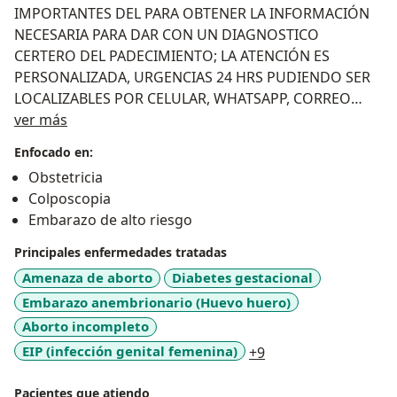
IMPORTANTES DEL PARA OBTENER LA INFORMACIÓN
NECESARIA PARA DAR CON UN DIAGNOSTICO
CERTERO DEL PADECIMIENTO; LA ATENCIÓN ES
PERSONALIZADA, URGENCIAS 24 HRS PUDIENDO SER
LOCALIZABLES POR CELULAR, WHATSAPP, CORREO
Sobre mí
ELECTRÓNICO.
ver más
Enfocado en:
Obstetricia
Colposcopia
Embarazo de alto riesgo
Principales enfermedades tratadas
Amenaza de aborto
Diabetes gestacional
Embarazo anembrionario (Huevo huero)
Aborto incompleto
a11y_sr_more_dise
EIP (infección genital femenina)
+9
Pacientes que atiendo