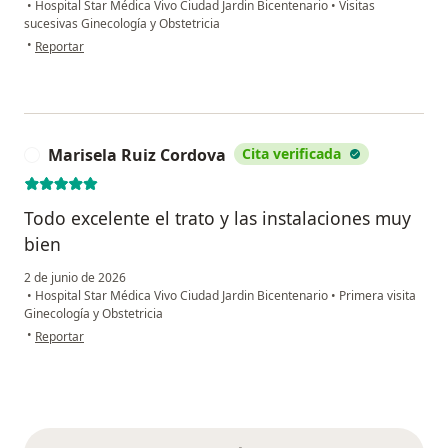
•
Hospital Star Médica Vivo Ciudad Jardin Bicentenario
•
Visitas
sucesivas Ginecología y Obstetricia
en opinión del usuario A.C.S.
•
Reportar
Marisela Ruiz Cordova
Cita verificada
M
Todo excelente el trato y las instalaciones muy
bien
2 de junio de 2026
•
Hospital Star Médica Vivo Ciudad Jardin Bicentenario
•
Primera visita
Ginecología y Obstetricia
en opinión del usuario Marisela Ruiz Cordova
•
Reportar