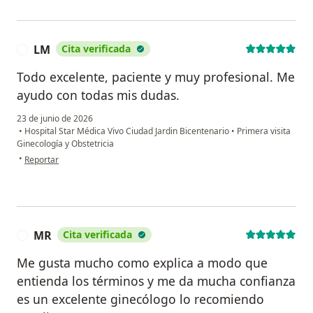
LM
Cita verificada
L
Todo excelente, paciente y muy profesional. Me
ayudo con todas mis dudas.
23 de junio de 2026
•
Hospital Star Médica Vivo Ciudad Jardin Bicentenario
•
Primera visita
Ginecología y Obstetricia
en opinión del usuario LM
•
Reportar
MR
Cita verificada
M
Me gusta mucho como explica a modo que
entienda los términos y me da mucha confianza
es un excelente ginecólogo lo recomiendo