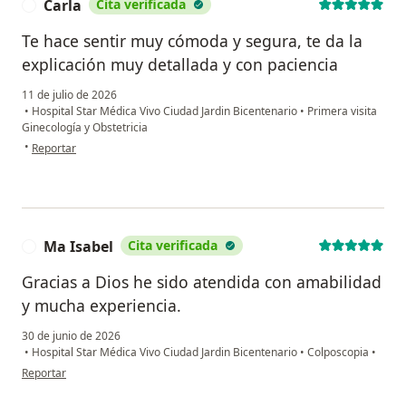
Carla
Cita verificada
C
Te hace sentir muy cómoda y segura, te da la
explicación muy detallada y con paciencia
11 de julio de 2026
•
Hospital Star Médica Vivo Ciudad Jardin Bicentenario
•
Primera visita
Ginecología y Obstetricia
en opinión del usuario Carla
•
Reportar
Ma Isabel
Cita verificada
M
Gracias a Dios he sido atendida con amabilidad
y mucha experiencia.
30 de junio de 2026
•
Hospital Star Médica Vivo Ciudad Jardin Bicentenario
•
Colposcopia
•
en opinión del usuario Ma Isabel
Reportar