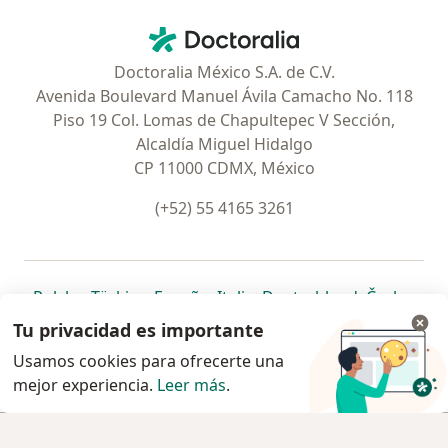
Contacto
Doctoralia - Página de inicio
Doctoralia México S.A. de C.V.
Avenida Boulevard Manuel Ávila Camacho No. 118
Piso 19 Col. Lomas de Chapultepec V Sección,
Alcaldía Miguel Hidalgo
CP 11000 CDMX, México
(+52) 55 4165 3261
se abre en una nueva pestaña
se abre en una nueva pestaña
se abre en una nueva pestaña
se abre en una nueva pes
se abre en 
se a
Polska
,
Türkiye
,
España
,
Italia
,
Deutschland
,
Česko
,
se abre en una nueva pestaña
se abre en una nueva pestaña
se abre en una nueva pestaña
se abre en una nueva p
se abre en 
se abr
Portugal
,
México
,
Chile
,
Brasil
,
Argentina
,
Perú
,
Tu privacidad es importante
se abre en una nueva pe
Colombia
Usamos cookies para ofrecerte una
mejor experiencia.
www.doctoralia.com.mx © 2026 - Encuentra tu
Leer más
.
especialista y pide cita
Agendar cita