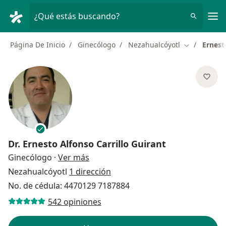
Men
¿Qué estás buscando?
Página De Inicio
Ginecólogo
Nezahualcóyotl
Ernest
Cambiar de 
Dr.
Ernesto Alfonso Carrillo Guirant
sobre las especializaciones
Ginecólogo
·
Ver más
Nezahualcóyotl
1 dirección
No. de cédula: 4470129 7187884
542 opiniones