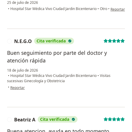
25 de julio de 2026
en opinión d
•
Hospital Star Médica Vivo Ciudad Jardin Bicentenario
•
Otro
•
Reportar
N.E.G.O
Cita verificada
N
Buen seguimiento por parte del doctor y
atención rápida
18 de julio de 2026
•
Hospital Star Médica Vivo Ciudad Jardin Bicentenario
•
Visitas
sucesivas Ginecología y Obstetricia
en opinión del usuario N.E.G.O
•
Reportar
Beatriz A
Cita verificada
B
Buena atencion, ayuda en todo momento,