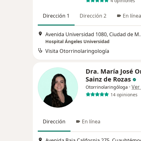
4 opiniones
Dirección 1
Dirección 2
En líne
Avenida Universidad
Hospital Ángeles Universidad
Visita Otorrinolaringología
Dra. María José O
Sainz de Rozas
·
Ver
Otorrinolaringóloga
14 opiniones
Dirección
En línea
Avenida Baja California 275, Cuauhtémo