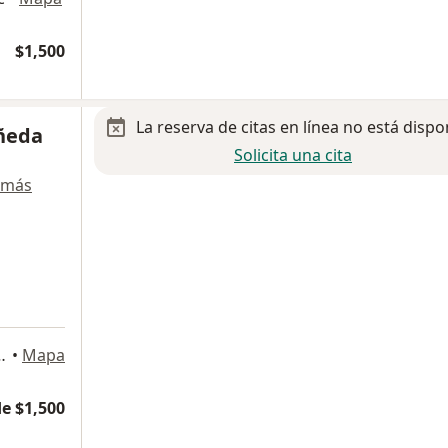
$1,500
La reserva de citas en línea no está dispo
ñeda
Solicita una cita
 más
Carrasco, Coyoacán., Coyoacán
•
Mapa
e $1,500