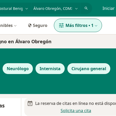
dad, enfermedad o nombre
p. ej. Guadalajara
Iniciar
nibles
Seguro
Más filtros
•
1
igno en Álvaro Obregón
Neurólogo
Internista
Cirujano general
La reserva de citas en línea no está dispo
as
Solicita una cita