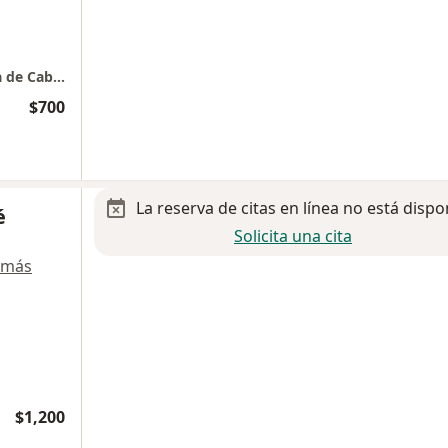
Otorrinolaringología y Oncología Quirúrgica de Cabeza y Cuello
$700
La reserva de citas en línea no está dispo
é
Solicita una cita
 más
$1,200