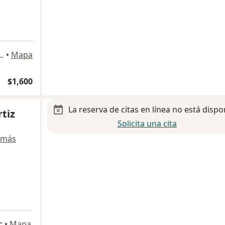
a
 1080, Ciudad de México
•
Mapa
$1,600
La reserva de citas en línea no está dispo
rtiz
Solicita una cita
 más
c
•
Mapa