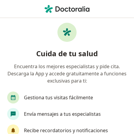
Men
Tumor Endocrino Pancreático • Ciudad de México, CDMX
Filtros
• 1
Seguro
Mapa
Especialistas en Tumor endocrino
Cuida de tu salud
pancreático en Ciudad de México
Encuentra los mejores especialistas y pide cita.
Descarga la App y accede gratuitamente a funciones
¿Qué especialidad estás buscando?
exclusivas para ti:
Cirujano general
Cirujano oncólogo
Inter
Gestiona tus visitas fácilmente
Envía mensajes a tus especialistas
Recibe recordatorios y notificaciones