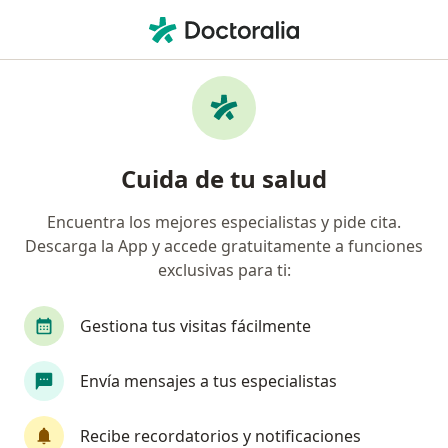
Men
Trastornos De La Menstruación • Ciudad Juarez, Chihuahua
Filtros
• 1
Seguro
Mapa
Especialistas en Trastornos de la
Cuida de tu salud
menstruación en Ciudad Juarez
Encuentra los mejores especialistas y pide cita.
Descarga la App y accede gratuitamente a funciones
¿Qué especialidad estás buscando?
exclusivas para ti:
Ginecólogo
Anestesiólogo
Angiólogo
Gestiona tus visitas fácilmente
Envía mensajes a tus especialistas
Recibe recordatorios y notificaciones